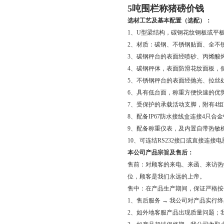
5吨围栏称猪磅价钱
选材工艺及基本配置（选配）：
1、U型梁结构，碳钢花纹钢板或平
2、材质：碳钢、不锈钢贴面、全不
3、碳钢秤台的表面经喷砂、丙烯酸
4、碳钢秤体，表面防滑花纹面板，
5、不锈钢秤台的表面经抛光、拉丝
6、具有低台面，称重方便快速的优
7、受保护的承载活动支脚，附有4
8、配备IP67防水接线盒连接4只合
9、配备称重仪表，及内置自带热敏
10、可连结RS232接口或直接连接
本公司产品宗旨及售后：
售前：对顾客的来电、来函、来访热
位，顾客是我们永远的上帝。
售中：在产品生产期间，保证严格按
1、售后服务 → 我公司对产品实行
2、如外地客服产品出现质量问题；