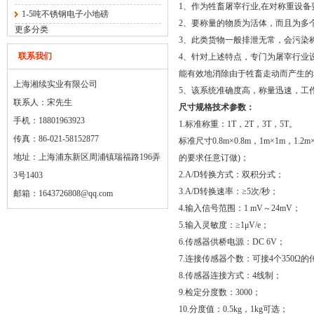
1、作为牲畜屠宰行业,在对称重设备
1-5吨不锈钢电子小地磅
2、要称量的物质为活体，而且为多
更多分类
3、此类货物一般排泄无常，会污染
联系我们
4、针对上述特点，专门为屠宰行业
能有效地消除由于牲畜走动而产生的
上海湘续实业有限公司
5、该系统准确度高，称量迅速，工
联系人：宋先生
尺寸规格技术参数：
手机：18801963923
1.标准称重：1T，2T，3T，5T。
传真：86-021-58152877
标准尺寸0.8m×0.8m，1m×1m，1.2m×
地址：上海浦东新区周浦镇瑞福路196弄
的要求任意订做)；
2.A/D转换方式：双积分式；
3号1403
3.A/D转换速率：≥5次/秒；
邮箱：
1643726808@qq.com
4.输入信号范围：1 mV～24mV；
5.输入灵敏度：≥1μV/e；
6.传感器供桥电源：DC 6V；
7.连接传感器个数：可接4个350Ω
8.传感器连接方式：4线制；
9.检定分度数：3000；
10.分度值：0.5kg，1kg可选；