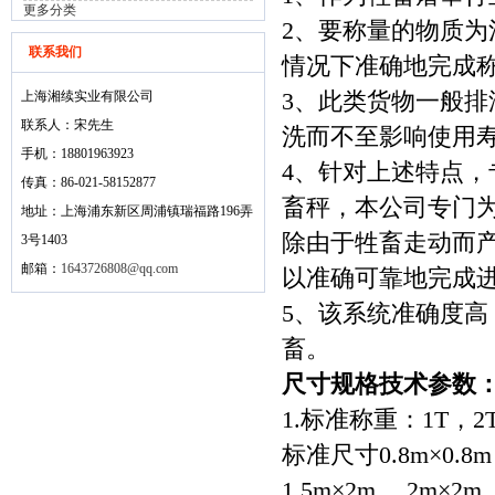
更多分类
2、要称量的物质
联系我们
情况下准确地完成
上海湘续实业有限公司
3、此类货物一般
联系人：宋先生
洗而不至影响使用
手机：18801963923
4、针对上述特点
传真：86-021-58152877
畜秤，本公司专门为
地址：上海浦东新区周浦镇瑞福路196弄
除由于牲畜走动而
3号1403
邮箱：
1643726808@qq.com
以准确可靠地完成
5、该系统准确度
畜。
尺寸规格技术参数
1.标准称重：1T，2
标准尺寸0.8m×0.8m，
1.5m×2m， 2m×