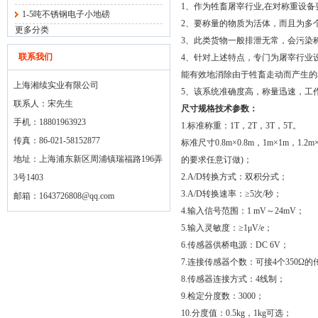
1、作为牲畜屠宰行业,在对称重设备
1-5吨不锈钢电子小地磅
2、要称量的物质为活体，而且为多
更多分类
3、此类货物一般排泄无常，会污染
联系我们
4、针对上述特点，专门为屠宰行业
能有效地消除由于牲畜走动而产生的
上海湘续实业有限公司
5、该系统准确度高，称量迅速，工
联系人：宋先生
尺寸规格技术参数：
手机：18801963923
1.标准称重：1T，2T，3T，5T。
传真：86-021-58152877
标准尺寸0.8m×0.8m，1m×1m，1.2m×
地址：上海浦东新区周浦镇瑞福路196弄
的要求任意订做)；
2.A/D转换方式：双积分式；
3号1403
3.A/D转换速率：≥5次/秒；
邮箱：
1643726808@qq.com
4.输入信号范围：1 mV～24mV；
5.输入灵敏度：≥1μV/e；
6.传感器供桥电源：DC 6V；
7.连接传感器个数：可接4个350Ω
8.传感器连接方式：4线制；
9.检定分度数：3000；
10.分度值：0.5kg，1kg可选；