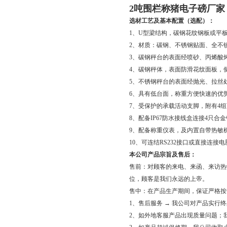
2吨围栏称猪电子磅厂家
选材工艺及基本配置（选配）：
1、U型梁结构，碳钢花纹钢板或平
2、材质：碳钢、不锈钢贴面、全不
3、碳钢秤台的表面经喷砂、丙烯酸
4、碳钢秤体，表面防滑花纹面板，
5、不锈钢秤台的表面经抛光、拉丝
6、具有低台面，称重方便快速的优
7、受保护的承载活动支脚，附有4
8、配备IP67防水接线盒连接4只合
9、配备称重仪表，及内置自带热敏
10、可连结RS232接口或直接连接
本公司产品宗旨及售后：
售前：对顾客的来电、来函、来访热
位，顾客是我们永远的上帝。
售中：在产品生产期间，保证严格按
1、售后服务 → 我公司对产品实行
2、如外地客服产品出现质量问题；