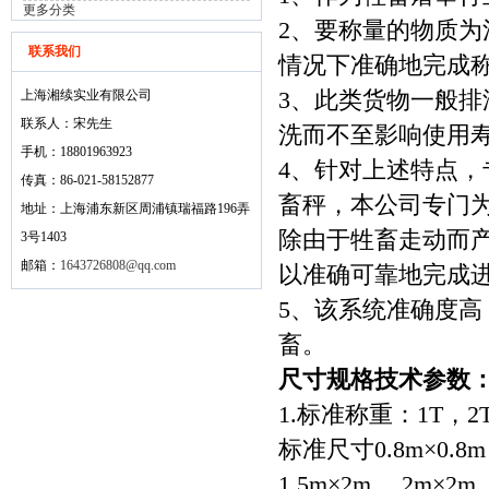
更多分类
2、要称量的物质
联系我们
情况下准确地完成
上海湘续实业有限公司
3、此类货物一般
联系人：宋先生
洗而不至影响使用
手机：18801963923
4、针对上述特点
传真：86-021-58152877
畜秤，本公司专门为
地址：上海浦东新区周浦镇瑞福路196弄
除由于牲畜走动而
3号1403
邮箱：
1643726808@qq.com
以准确可靠地完成
5、该系统准确度
畜。
尺寸规格技术参数
1.标准称重：1T，2
标准尺寸0.8m×0.8m，
1.5m×2m， 2m×