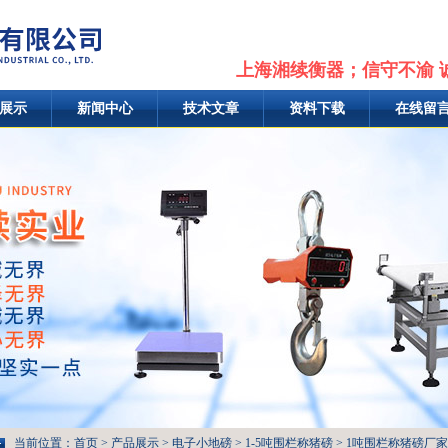
上海湘续衡器；信守不渝 
展示
新闻中心
技术文章
资料下载
在线留
当前位置：
首页
>
产品展示
>
电子小地磅
>
1-5吨围栏称猪磅
> 1吨围栏称猪磅厂家