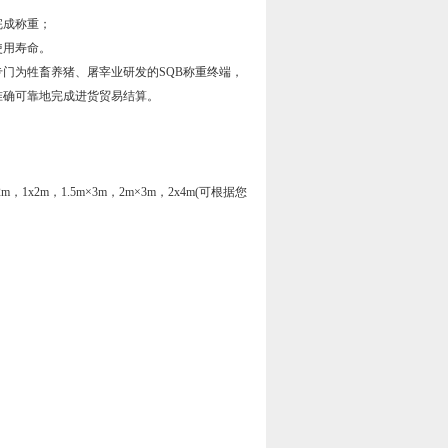
完成称重；
使用寿命。
门为牲畜养猪、屠宰业研发的SQB称重终端，
准确可靠地完成进货贸易结算。
2m×2m，1x2m，1.5m×3m，2m×3m，2x4m(可根据您