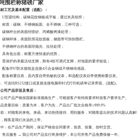
1吨围栏称猪磅厂家
选材工艺及基本配置（选配）：
1、U型梁结构，碳钢花纹钢板或平板，通过夹具组焊；
2、材质：碳钢、不锈钢贴面、全不锈钢，三种可选；
3、碳钢秤台的表面经喷砂、丙烯酸烤漆处理；
4、碳钢秤体，表面防滑花纹面板，侧面带可拆卸围栏。
5、不锈钢秤台的表面经抛光、拉丝处理；
6、具有低台面，称重方便快速的优势，
7、受保护的承载活动支脚，附有4组可调式支脚，对地面的要求较低；
、配备IP67防水接线盒连接4只合金钢或不锈钢传感器。
9、配备称重仪表，及内置自带热敏机仪表，和选配仪表自带便携称重仪表。
0、可连结RS232接口或直接连接电脑和针式打印机磅单记录界面。(选配)。
本公司产品宗旨及售后：
本公司产品严格按国家标准规格生产，可根据客户有特殊要求时按客户要求生产。
品质量目标：质量为本，客户为先，产品出厂批次合格率≥999.9%
售前：对顾客的来电、来函、来访热情接待、周到服务，对顾客提出的技术问题认真解
位，顾客是我们永远的上帝。
售中：在产品生产期间，保证严格按合同要求，按质、按量、按时交货。
1、售后服务 → 我公司对产品实行终身维护，本公司所售产品免费保修一年。