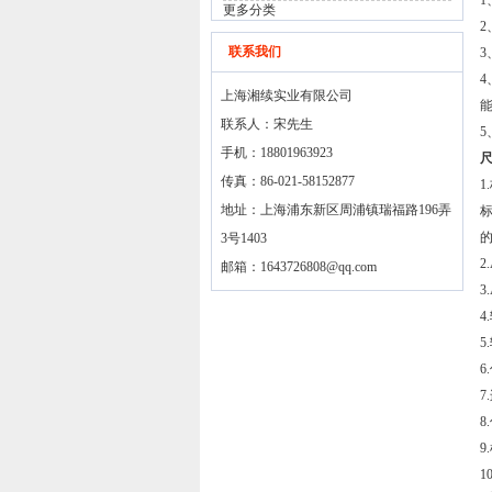
1
更多分类
联系我们
上海湘续实业有限公司
联系人：宋先生
手机：18801963923
传真：86-021-58152877
1
地址：上海浦东新区周浦镇瑞福路196弄
标
3号1403
2
邮箱：
1643726808@qq.com
3
4
5
6
7
8
9
1