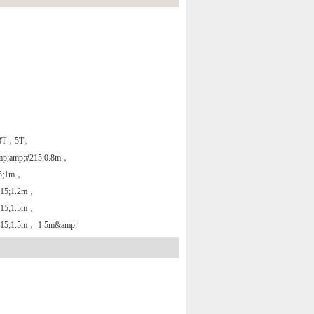
T，5T。
;amp;#215;0.8m，
15;1m，
215;1.2m，
215;1.5m，
215;1.5m， 1.5m&amp;