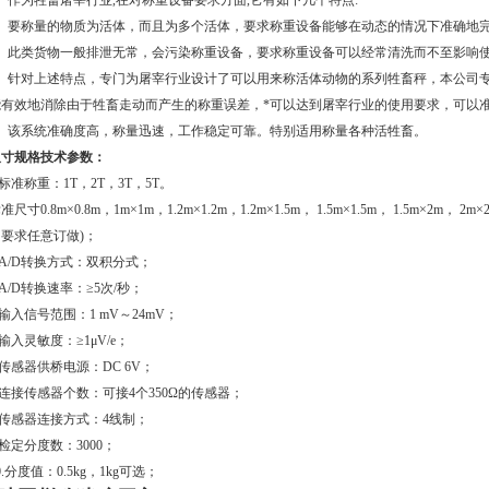
、作为牲畜屠宰行业,在对称重设备要求方面,它有如下几个特点:
2、要称量的物质为活体，而且为多个活体，要求称重设备能够在动态的情况下准确地
3、此类货物一般排泄无常，会污染称重设备，要求称重设备可以经常清洗而不至影响
4、针对上述特点，专门为屠宰行业设计了可以用来称活体动物的系列牲畜秤，本公司专
能有效地消除由于牲畜走动而产生的称重误差，*可以达到屠宰行业的使用要求，可以
5、该系统准确度高，称量迅速，工作稳定可靠。特别适用称量各种活牲畜。
尺寸规格技术参数：
.标准称重：1T，2T，3T，5T。
准尺寸0.8m×0.8m，1m×1m，1.2m×1.2m，1.2m×1.5m， 1.5m×1.5m， 1.5m×2m， 
的要求任意订做)；
.A/D转换方式：双积分式；
.A/D转换速率：≥5次/秒；
.输入信号范围：1 mV～24mV；
.输入灵敏度：≥1μV/e；
.传感器供桥电源：DC 6V；
.连接传感器个数：可接4个350Ω的传感器；
.传感器连接方式：4线制；
.检定分度数：3000；
0.分度值：0.5kg，1kg可选；