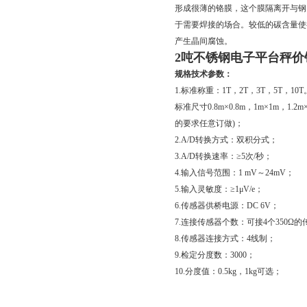
形成很薄的铬膜，这个膜隔离开与钢
于需要焊接的场合。较低的碳含量使
产生晶间腐蚀。
2吨不锈钢电子平台秤价
规格技术参数：
1.标准称重：1T，2T，3T，5T，10T
标准尺寸0.8m×0.8m，1m×1m，1.2m×
的要求任意订做)；
2.A/D转换方式：双积分式；
3.A/D转换速率：≥5次/秒；
4.输入信号范围：1 mV～24mV；
5.输入灵敏度：≥1μV/e；
6.传感器供桥电源：DC 6V；
7.连接传感器个数：可接4个350Ω
8.传感器连接方式：4线制；
9.检定分度数：3000；
10.分度值：0.5kg，1kg可选；