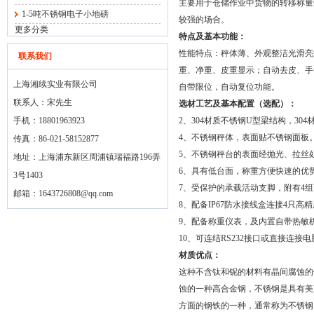
主要用于仓储作业中货物的转移称量
1-5吨不锈钢电子小地磅
较强的场合。
更多分类
特点及基本功能：
性能特点：秤体薄、外观整洁光滑亮
联系我们
重、净重、皮重显示；自动去皮、手
上海湘续实业有限公司
自带限位，自动复位功能。
联系人：宋先生
选材工艺及基本配置（选配）：
手机：18801963923
2、304材质不锈钢U型梁结构，3
4、不锈钢秤体，表面贴不锈钢面板
传真：86-021-58152877
5、不锈钢秤台的表面经抛光、拉丝
地址：上海浦东新区周浦镇瑞福路196弄
6、具有低台面，称重方便快速的优
3号1403
7、受保护的承载活动支脚，附有4
邮箱：
1643726808@qq.com
8、配备IP67防水接线盒连接4只
9、配备称重仪表，及内置自带热敏
10、可连结RS232接口或直接连接
材质优点：
这种不含钛和铌的材料有晶间腐蚀的
蚀的一种高合金钢，不锈钢是具有美
方面的钢铁的一种，通常称为不锈钢