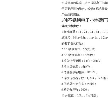
形成很薄的铬膜，这个膜隔离开与钢
于需要焊接的场合。较低的碳含量使
产生晶间腐蚀。
3吨不锈钢电子小地磅厂
规格技术参数：
1.标准称重：1T，2T，3T，5T，10T
标准尺寸0.8m×0.8m，1m×1m，1.2m×
的要求任意订做)；
2.A/D转换方式：双积分式；
3.A/D转换速率：≥5次/秒；
4.输入信号范围：1 mV～24mV；
5.输入灵敏度：≥1μV/e；
6.传感器供桥电源：DC 6V；
7.连接传感器个数：可接4个350Ω
8.传感器连接方式：4线制；
9.检定分度数：3000；
10.分度值：0.5kg，1kg可选；