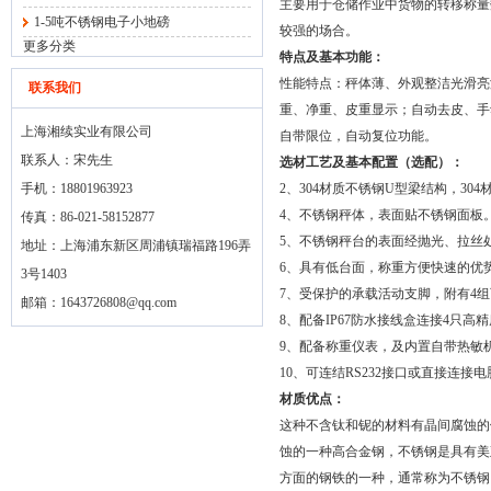
主要用于仓储作业中货物的转移称量
1-5吨不锈钢电子小地磅
较强的场合。
更多分类
特点及基本功能：
性能特点：秤体薄、外观整洁光滑亮
联系我们
重、净重、皮重显示；自动去皮、手
上海湘续实业有限公司
自带限位，自动复位功能。
联系人：宋先生
选材工艺及基本配置（选配）：
手机：18801963923
2、304材质不锈钢U型梁结构，3
4、不锈钢秤体，表面贴不锈钢面板
传真：86-021-58152877
5、不锈钢秤台的表面经抛光、拉丝
地址：上海浦东新区周浦镇瑞福路196弄
6、具有低台面，称重方便快速的优
3号1403
7、受保护的承载活动支脚，附有4
邮箱：
1643726808@qq.com
8、配备IP67防水接线盒连接4只
9、配备称重仪表，及内置自带热敏
10、可连结RS232接口或直接连接
材质优点：
这种不含钛和铌的材料有晶间腐蚀的
蚀的一种高合金钢，不锈钢是具有美
方面的钢铁的一种，通常称为不锈钢