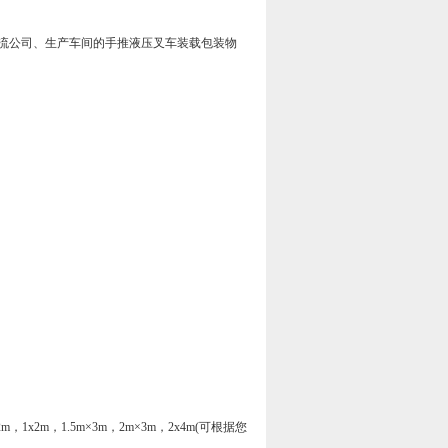
流公司、生产车间的手推液压叉车装载包装物
2m×2m，1x2m，1.5m×3m，2m×3m，2x4m(可根据您