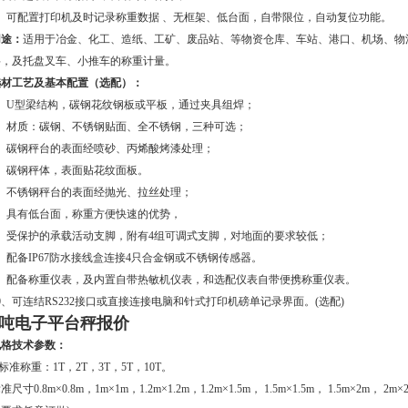
2、可配置打印机及时记录称重数据 、无框架、低台面，自带限位，自动复位功能。
用途：
适用于冶金、化工、造纸、工矿、废品站、等物资仓库、车站、港口、机场、物
料，及托盘叉车、小推车的称重计量。
选材工艺及基本配置（选配）：
1、U型梁结构，碳钢花纹钢板或平板，通过夹具组焊；
2、材质：碳钢、不锈钢贴面、全不锈钢，三种可选；
3、碳钢秤台的表面经喷砂、丙烯酸烤漆处理；
4、碳钢秤体，表面贴花纹面板。
5、不锈钢秤台的表面经抛光、拉丝处理；
6、具有低台面，称重方便快速的优势，
7、受保护的承载活动支脚，附有4组可调式支脚，对地面的要求较低；
、配备IP67防水接线盒连接4只合金钢或不锈钢传感器。
9、配备称重仪表，及内置自带热敏机仪表，和选配仪表自带便携称重仪表。
0、可连结RS232接口或直接连接电脑和针式打印机磅单记录界面。(选配)
5吨电子平台秤报价
规格技术参数：
.标准称重：1T，2T，3T，5T，10T。
准尺寸0.8m×0.8m，1m×1m，1.2m×1.2m，1.2m×1.5m， 1.5m×1.5m， 1.5m×2m， 