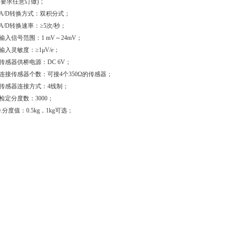
的要求任意订做)；
.A/D转换方式：双积分式；
.A/D转换速率：≥5次/秒；
.输入信号范围：1 mV～24mV；
.输入灵敏度：≥1μV/e；
.传感器供桥电源：DC 6V；
.连接传感器个数：可接4个350Ω的传感器；
.传感器连接方式：4线制；
.检定分度数：3000；
0.分度值：0.5kg，1kg可选；