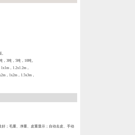
面。
2吨，3吨，5吨，10吨。
1x1m，1.2x1.2m，
2x2m，1x2m，1.5x3m，
性好；毛重、净重、皮重显示；自动去皮、手动