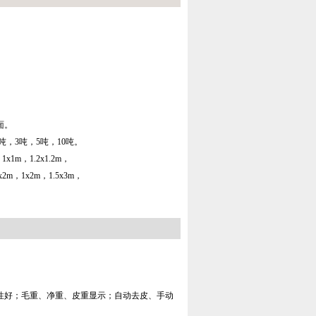
面。
2吨，3吨，5吨，10吨。
1x1m，1.2x1.2m，
2x2m，1x2m，1.5x3m，
性好；毛重、净重、皮重显示；自动去皮、手动