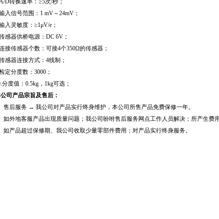
.A/D转换速率：≥5次/秒；
.输入信号范围：1 mV～24mV；
.输入灵敏度：≥1μV/e；
.传感器供桥电源：DC 6V；
.连接传感器个数：可接4个350Ω的传感器；
.传感器连接方式：4线制；
.检定分度数：3000；
0.分度值：0.5kg，1kg可选；
本公司产品宗旨及售后：
1、售后服务 → 我公司对产品实行终身维护，本公司所售产品免费保修一年。
2、如外地客服产品出现质量问题；我公司吩咐售后服务网点工作人员解决；所产生费
3、如产品超过保修期、我公司收取少量零部件费用；对产品实行终身服务。