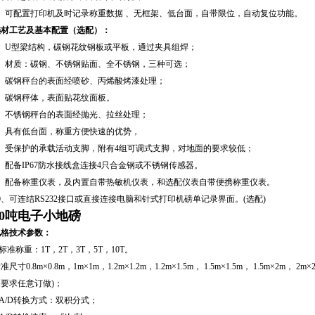
2、可配置打印机及时记录称重数据 、无框架、低台面，自带限位，自动复位功能。
选材工艺及基本配置（选配）：
1、U型梁结构，碳钢花纹钢板或平板，通过夹具组焊；
2、材质：碳钢、不锈钢贴面、全不锈钢，三种可选；
3、碳钢秤台的表面经喷砂、丙烯酸烤漆处理；
4、碳钢秤体，表面贴花纹面板。
5、不锈钢秤台的表面经抛光、拉丝处理；
6、具有低台面，称重方便快速的优势，
7、受保护的承载活动支脚，附有4组可调式支脚，对地面的要求较低；
、配备IP67防水接线盒连接4只合金钢或不锈钢传感器。
9、配备称重仪表，及内置自带热敏机仪表，和选配仪表自带便携称重仪表。
0、可连结RS232接口或直接连接电脑和针式打印机磅单记录界面。(选配)
10吨电子小地磅
规格技术参数：
.标准称重：1T，2T，3T，5T，10T。
准尺寸0.8m×0.8m，1m×1m，1.2m×1.2m，1.2m×1.5m， 1.5m×1.5m， 1.5m×2m， 
的要求任意订做)；
.A/D转换方式：双积分式；