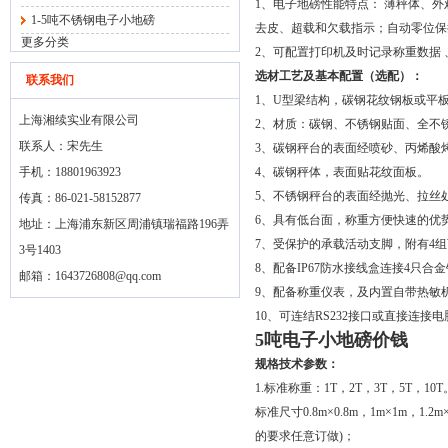
1、电子地磅性能特点： 薄秤体、
1-5吨不锈钢电子小地磅
去皮、超载和欠载指示；自动零位保
更多分类
2、可配置打印机及时记录称重数据
选材工艺及基本配置（选配）：
联系我们
1、U型梁结构，碳钢花纹钢板或平
上海湘续实业有限公司
2、材质：碳钢、不锈钢贴面、全不
联系人：宋先生
3、碳钢秤台的表面经喷砂、丙烯酸
手机：18801963923
4、碳钢秤体，表面贴花纹面板。
5、不锈钢秤台的表面经抛光、拉丝
传真：86-021-58152877
6、具有低台面，称重方便快速的优
地址：上海浦东新区周浦镇瑞福路196弄
7、受保护的承载活动支脚，附有4
3号1403
8、配备IP67防水接线盒连接4只合
邮箱：
1643726808@qq.com
9、配备称重仪表，及内置自带热敏
10、可连结RS232接口或直接连接
5吨电子小地磅价钱
规格技术参数：
1.标准称重：1T，2T，3T，5T，10T
标准尺寸0.8m×0.8m，1m×1m，1.2m×
的要求任意订做)；