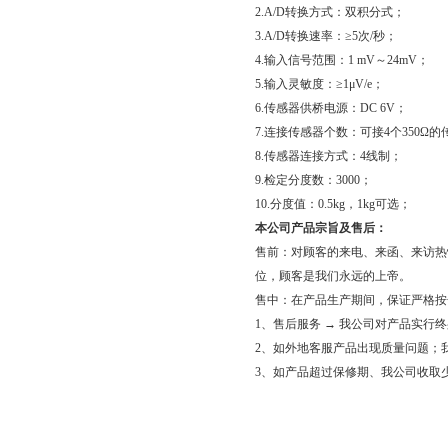
2.A/D转换方式：双积分式；
3.A/D转换速率：≥5次/秒；
4.输入信号范围：1 mV～24mV；
5.输入灵敏度：≥1μV/e；
6.传感器供桥电源：DC 6V；
7.连接传感器个数：可接4个350Ω
8.传感器连接方式：4线制；
9.检定分度数：3000；
10.分度值：0.5kg，1kg可选；
本公司产品宗旨及售后：
售前：对顾客的来电、来函、来访热
位，顾客是我们永远的上帝。
售中：在产品生产期间，保证严格按
1、售后服务 → 我公司对产品实行
2、如外地客服产品出现质量问题；
3、如产品超过保修期、我公司收取