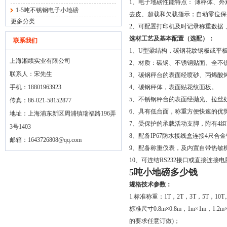
1、电子地磅性能特点： 薄秤体、
1-5吨不锈钢电子小地磅
去皮、超载和欠载指示；自动零位保
更多分类
2、可配置打印机及时记录称重数据
选材工艺及基本配置（选配）：
联系我们
1、U型梁结构，碳钢花纹钢板或平
上海湘续实业有限公司
2、材质：碳钢、不锈钢贴面、全不
联系人：宋先生
3、碳钢秤台的表面经喷砂、丙烯酸
手机：18801963923
4、碳钢秤体，表面贴花纹面板。
5、不锈钢秤台的表面经抛光、拉丝
传真：86-021-58152877
6、具有低台面，称重方便快速的优
地址：上海浦东新区周浦镇瑞福路196弄
7、受保护的承载活动支脚，附有4
3号1403
8、配备IP67防水接线盒连接4只合
邮箱：
1643726808@qq.com
9、配备称重仪表，及内置自带热敏
10、可连结RS232接口或直接连接
5吨小地磅多少钱
规格技术参数：
1.标准称重：1T，2T，3T，5T，10T
标准尺寸0.8m×0.8m，1m×1m，1.2m×
的要求任意订做)；