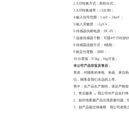
2.A/D转换方式：双积分式；
3.A/D转换速率：≥5次/秒；
4.输入信号范围：1 mV～24mV；
5.输入灵敏度：≥1μV/e；
6.传感器供桥电源：DC 6V；
7.连接传感器个数：可接4个350Ω
8.传感器连接方式：4线制；
9.检定分度数：3000；
10.分度值：0.5kg，1kg可选；
本公司产品宗旨及售后：
售前：对顾客的来电、来函、来访热
位，顾客是我们永远的上帝。
售中：在产品生产期间，保证严格按
1、售后服务 → 我公司对产品实行
2、如外地客服产品出现质量问题；
3、如产品超过保修期、我公司收取