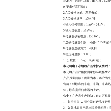
标准尺寸0.8m×0.8m，1m×1m，1.2m×
的要求任意订做)；
2.A/D转换方式：双积分式；
3.A/D转换速率：≥5次/秒；
4.输入信号范围：1 mV～24mV；
5.输入灵敏度：≥1μV/e；
6.传感器供桥电源：DC 6V；
7.连接传感器个数：可接4个350Ω
8.传感器连接方式：4线制；
9.检定分度数：3000；
10.分度值：0.5kg，1kg可选；
本公司电子小地磅产品宗旨及售后：
本公司产品严格按国家标准规格生产
产品质量目标：质量为本，客户为先，
售前：对顾客的来电、来函、来访热
位，顾客是我们永远的上帝。
售中：在产品生产期间，保证严格按
1、售后服务 → 我公司对产品实行
2、如外地客服产品出现质量问题；