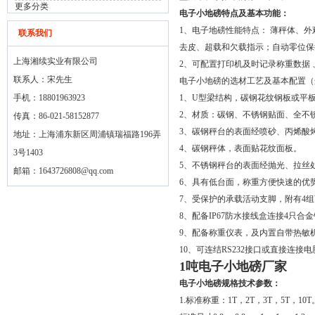
更多分类
电子小地磅特点及基本功能：
1、电子地磅性能特点： 薄秤体、
联系我们
去皮、超载和欠载指示；自动零位保
上海湘续实业有限公司
2、可配置打印机及时记录称重数据
联系人：宋先生
电子小地磅的选材工艺及基本配置（
手机：18801963923
1、U型梁结构，碳钢花纹钢板或平
2、材质：碳钢、不锈钢贴面、全不
传真：86-021-58152877
3、碳钢秤台的表面经喷砂、丙烯酸
地址：上海浦东新区周浦镇瑞福路196弄
4、碳钢秤体，表面贴花纹面板。
3号1403
5、不锈钢秤台的表面经抛光、拉丝
邮箱：
1643726808@qq.com
6、具有低台面，称重方便快速的优
7、受保护的承载活动支脚，附有4
8、配备IP67防水接线盒连接4只合
9、配备称重仪表，及内置自带热敏
10、可连结RS232接口或直接连接
1吨电子小地磅厂家
电子小地磅规格技术参数：
1.标准称重：1T，2T，3T，5T，10T