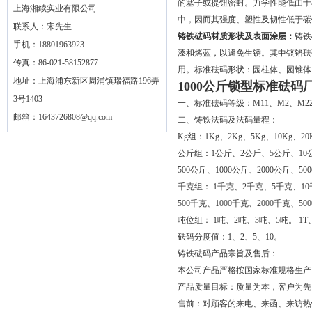
的塞子或提钮密封。力学性能低由于
上海湘续实业有限公司
中，因而其强度、塑性及韧性低于碳
联系人：宋先生
铸铁砝码材质形状及表面涂层：
铸铁
手机：18801963923
漆和烤蓝，以避免生锈。其中镀铬砝
传真：86-021-58152877
用。标准砝码形状：园柱体、园锥体
地址：上海浦东新区周浦镇瑞福路196弄
1000公斤锁型标准砝码
3号1403
一、标准砝码等级：M11、M2、M2
邮箱：
1643726808@qq.com
二、铸铁法码及法码量程：
Kg组：1Kg、2Kg、5Kg、10Kg、20Kg
公斤组：1公斤、2公斤、5公斤、10公
500公斤、1000公斤、2000公斤、50
千克组： 1千克、2千克、5千克、10
500千克、1000千克、2000千克、50
吨位组： 1吨、2吨、3吨、5吨。 1T、2
砝码分度值：1、2、5、10。
铸铁砝码产品宗旨及售后：
本公司产品严格按国家标准规格生产
产品质量目标：质量为本，客户为先，
售前：对顾客的来电、来函、来访热