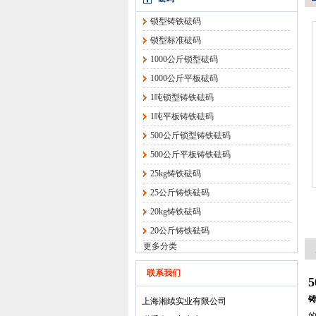
锁型铸铁砝码
锁型标准砝码
1000公斤锁型砝码
1000公斤平板砝码
1吨锁型铸铁砝码
1吨平板铸铁砝码
500公斤锁型铸铁砝码
500公斤平板铸铁砝码
25kg铸铁砝码
25公斤铸铁砝码
20kg铸铁砝码
20公斤铸铁砝码
更多分类
联系我们
上海湘续实业有限公司