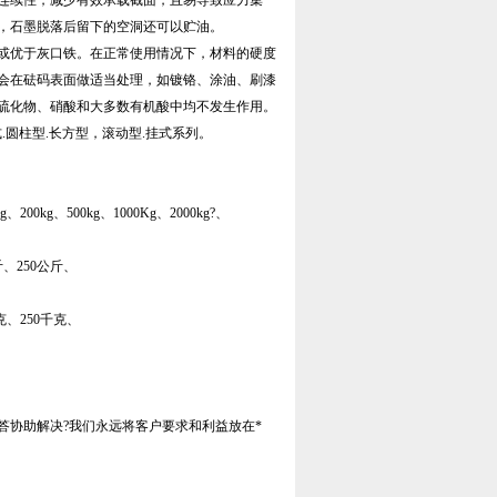
连续性，减少有效承载截面，且易导致应力集
，石墨脱落后留下的空洞还可以贮油。
或优于灰口铁。在正常使用情况下，材料的硬度
会在砝码表面做适当处理，如镀铬、涂油、刷漆
硫化物、硝酸和大多数有机酸中均不发生作用。
圆柱型.长方型，滚动型.挂式系列。
、200kg、500kg、1000Kg、2000kg?、
斤、250公斤、
克、250千克、
答协助解决?我们永远将客户要求和利益放在*