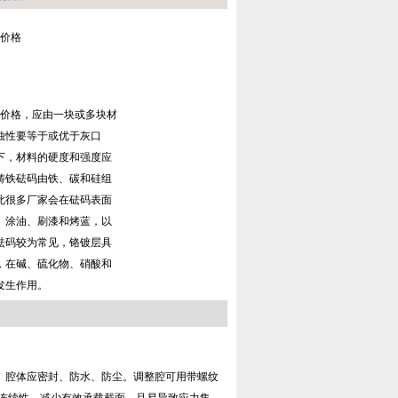
码价格
码价格，应由一块或多块材
蚀性要等于或优于灰口
下，材料的硬度和强度应
铸铁砝码由铁、碳和硅组
此很多厂家会在砝码表面
、涂油、刷漆和烤蓝，以
砝码较为常见，铬镀层具
，在碱、硫化物、硝酸和
发生作用。
0。腔体应密封、防水、防尘。调整腔可用带螺纹