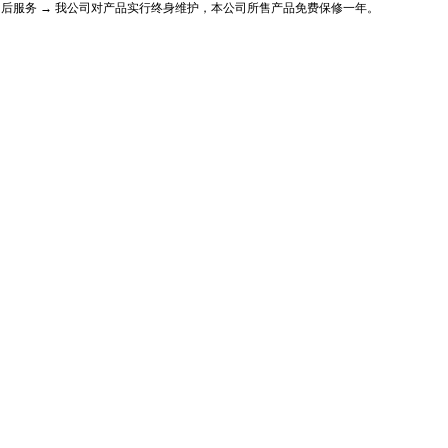
售后服务 → 我公司对产品实行终身维护，本公司所售产品免费保修一年。