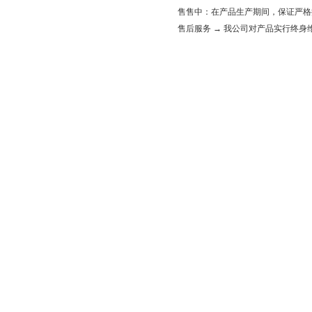
售售中：在产品生产期间，保证严格
售后服务 → 我公司对产品实行终