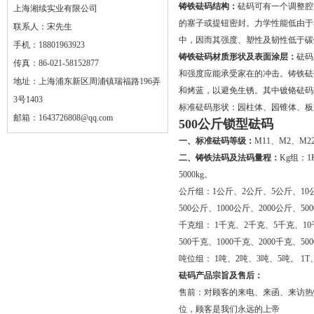
铸铁砝码结构：
砝码可有一个调整腔
上海湘续实业有限公司
的塞子或提钮密封。力学性能低由于
联系人：宋先生
中，因而其强度、塑性及韧性低于碳
手机：18801963923
铸铁砝码材质形状及表面涂层：
砝码
传真：86-021-58152877
和强度应能承受家在的冲击。铸铁砝
地址：上海浦东新区周浦镇瑞福路196弄
和烤蓝，以避免生锈。其中镀铬砝码
3号1403
标准砝码形状：园柱体、园锥体、板
邮箱：
1643726808@qq.com
500公斤锁型砝码
一、标准砝码等级：
M11、M2、M2
二、铸铁法码及法码量程：
Kg组：1K
5000kg。
公斤组：1公斤、2公斤、5公斤、10公
500公斤、1000公斤、2000公斤、50
千克组： 1千克、2千克、5千克、10
500千克、1000千克、2000千克、50
吨位组： 1吨、2吨、3吨、5吨。 1T、2
砝码产品宗旨及售后：
售前：对顾客的来电、来函、来访热
位，顾客是我们永远的上帝