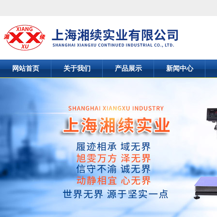
网站首页
关于我们
产品展示
新闻中心