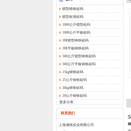
锁型铸铁砝码
锁型标准砝码
1000公斤锁型砝码
1000公斤平板砝码
1吨锁型铸铁砝码
1吨平板铸铁砝码
500公斤锁型铸铁砝码
500公斤平板铸铁砝码
25kg铸铁砝码
25公斤铸铁砝码
20kg铸铁砝码
20公斤铸铁砝码
更多分类
联系我们
上海湘续实业有限公司