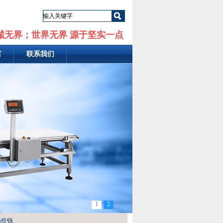
诚无界；世界无界 源于坚实一点
言
联系我们
1
2
码价钱