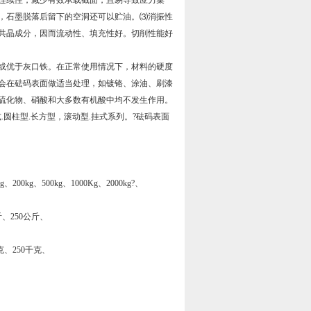
连续性，减少有效承载截面，且易导致应力集
，石墨脱落后留下的空洞还可以贮油。⑶消振性
共晶成分，因而流动性、填充性好。切削性能好
或优于灰口铁。在正常使用情况下，材料的硬度
会在砝码表面做适当处理，如镀铬、涂油、刷漆
硫化物、硝酸和大多数有机酸中均不发生作用。
圆柱型.长方型，滚动型.挂式系列。?砝码表面
、200kg、500kg、1000Kg、2000kg?、
斤、250公斤、
克、250千克、