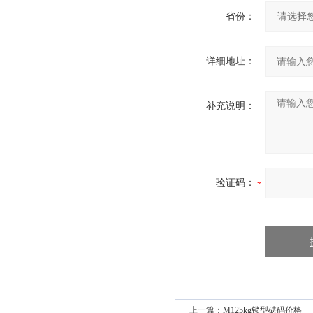
省份：
详细地址：
补充说明：
验证码：
上一篇：
M125kg锁型砝码价格