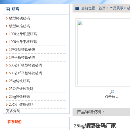
当前位置：
首页
>
产品展示
>
砝码
锁型铸铁砝码
锁型标准砝码
1000公斤锁型砝码
1000公斤平板砝码
1吨锁型铸铁砝码
1吨平板铸铁砝码
500公斤锁型铸铁砝码
500公斤平板铸铁砝码
25kg铸铁砝码
25公斤铸铁砝码
20kg铸铁砝码
点击放大
20公斤铸铁砝码
更多分类
产品详细资料：
联系我们
25kg锁型砝码厂家