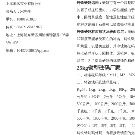
铸铁砝码结构：
砝码可有一个调整腔
上海湘续实业有限公司
的塞子或提钮密封。力学性能低由于
联系人：宋先生
中，因而其强度、塑性及韧性低于碳
手机：18801963923
能好这是由于石墨可以吸收振动能量
传真：86-021-58152877
铸铁砝码材质形状及表面涂层：
砝码
地址：上海浦东新区周浦镇瑞福路196弄
和强度应能承受家在的冲击。
铸铁砝
3号1403
和烤蓝，以避免生锈。其中镀铬砝码
邮箱：
1643726808@qq.com
标准砝码形状：园柱体、园锥体、板形
涂层：为了提高砝码的抗腐蚀性和硬
25kg锁型砝码厂家
一、标准砝码等级：M11、M2、M2
二、铸铁法码及法码量程：
Kg组：1Kg、2Kg、5Kg、10Kg、20Kg
公斤组：1公斤、2公斤、5公斤、10公
500公斤、1000公斤、2000公斤、50
千克组： 1千克、2千克、5千克、10
500千克、1000千克、2000千克、5
吨位组： 1吨、2吨、3吨、5吨。 1T、2
铸铁钢砝码外观：有着接近镜面的光