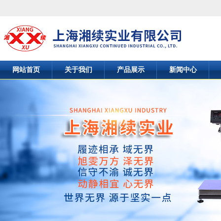
网站首页
关于我们
产品展示
新闻中心