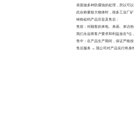
表面做多种防腐蚀的处理，所以可以
此在称量较大物体时，很多工业厂矿
铸铁砝码产品宗旨及售后：
售前：对顾客的来电、来函、来访热
我们永远将客户要求和利益放在*位
售中：在产品生产期间，保证严格按
售后服务 → 我公司对产品实行终