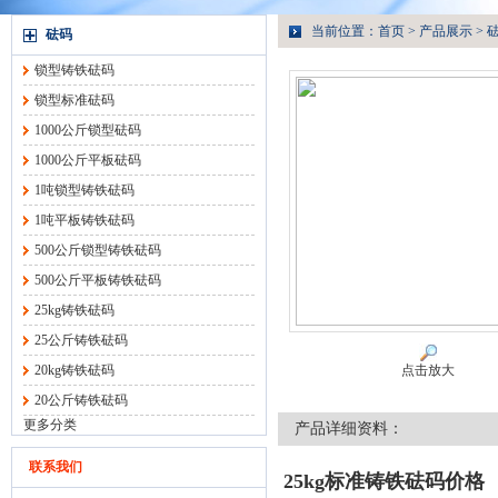
当前位置：
首页
>
产品展示
>
砝码
锁型铸铁砝码
锁型标准砝码
1000公斤锁型砝码
1000公斤平板砝码
1吨锁型铸铁砝码
1吨平板铸铁砝码
500公斤锁型铸铁砝码
500公斤平板铸铁砝码
25kg铸铁砝码
25公斤铸铁砝码
20kg铸铁砝码
点击放大
20公斤铸铁砝码
更多分类
产品详细资料：
联系我们
25kg标准铸铁砝码价格