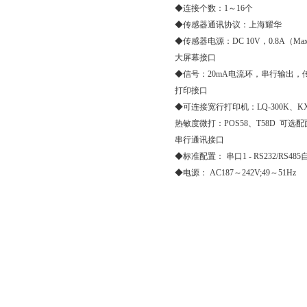
◆连接个数：1～16个
◆传感器通讯协议：上海耀华
◆传感器电源：DC 10V，0.8A（Ma
大屏幕接口
◆信号：20mA电流环，串行输出，传
打印接口
◆可连接宽行打印机：LQ-300K、KX-P1
热敏度微打：POS58、T58D 可选
串行通讯接口
◆标准配置： 串口1 - RS232/RS485自
◆电源： AC187～242V;49～51Hz