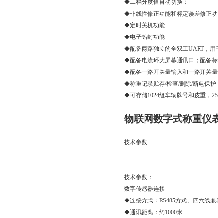
◆二档分度值自动切换；
◆非线性修正功能和标定误差修正功
◆定时关机功能
◆电子铅封功能
◆配备两路独立的全双工UART，用
◆配备电流环大屏幕通讯口；配备标
◆配备一路开关量输入和一路开关量
◆称重记录贮存/检查/删除/断电保护
◆可存储1024组车辆牌号和皮重，2
物联网数字式称重仪
技术参数
技术参数：
数字传感器连接
◆连接方式：RS485方式、四六线兼
◆通讯距离：约1000米