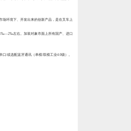
市场环境下、开发出来的创新产品，是在叉车上
1‰—2‰左右。加装对象市面上所有国产、进口
串口/或选配蓝牙通讯（单模/双模工业4.0级）。