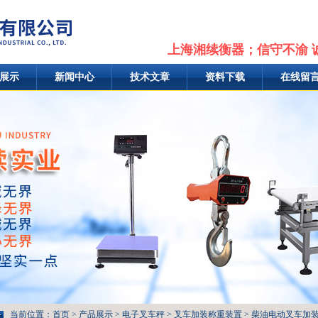
上海湘续衡器；信守不渝 
展示
新闻中心
技术文章
资料下载
在线留
当前位置：
首页
>
产品展示
>
电子叉车秤
>
叉车加装称重装置
> 柴油电动叉车加