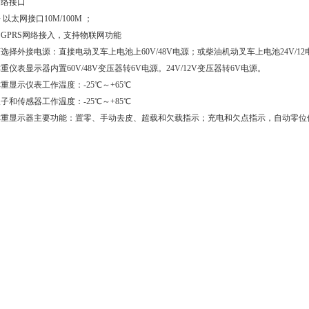
网络接口
 以太网接口10M/100M ；
 GPRS网络接入，支持物联网功能
选择外接电源：直接电动叉车上电池上60V/48V电源；或柴油机动叉车上电池24V/12
重仪表显示器内置60V/48V变压器转6V电源。24V/12V变压器转6V电源。
重显示仪表工作温度：-25℃～+65℃
子和传感器工作温度：-25℃～+85℃
称重显示器主要功能：置零、手动去皮、超载和欠载指示；充电和欠点指示，自动零位