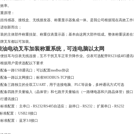
作效率。
称重原理：
包括传感器、接线盒、无线接发器、称重显示器集成一体。是我公司根据现在高效工作
改进创新而出；
加装的主体部件称重挂架、称重仪表显示器；基本由这两大部件组成。整体称重误差在
品牌叉车都以可加装。
柴油电动叉车加装称重系统，可连电脑以太网
便挂耳与仪表无线连接，互不干扰叉车正常升降作业。仪表可选配带RS23/或485通讯
可根据用户需求选配以下要求
配备一路USB通讯口；可以配置modbus协议
配备一路以太网接口；标准MODBUS-TCP接口
◆配备三路独立的全双工UART，用于连接电脑、PLC等设备，多种通讯方式可选
◆配备四路开关量输入（晶体管）和七路开关量输出（一路继电器和六路晶体管）接口
串行通讯接口
标准配置： 主串口 - RS232/RS485自适应； 副串口 - RS232； 扩展串口 - RS232
标准配置： USB2.0接口
标准配置： 蓝牙3.0接口