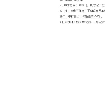
2．功能特点： 置零（开机/手动）
3.（注：掉电不保存）手动贮存累加
接口：串行输出，传输距离≤50米。
4.打印接口：标准并行接口，可连接9针或