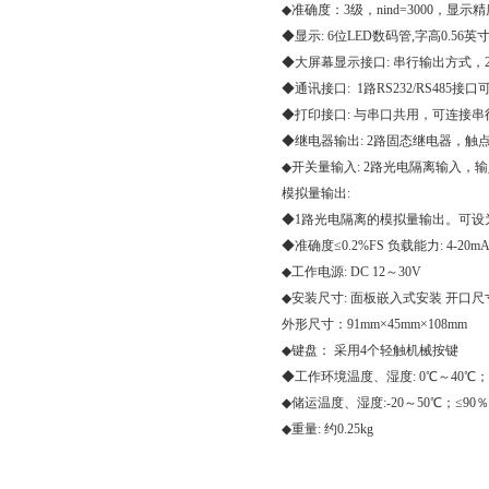
◆准确度：3级，nind=3000，显示精度1
◆显示: 6位LED数码管,字高0.56英
◆大屏幕显示接口: 串行输出方式，
◆通讯接口: 1路RS232/RS485接口可设
◆打印接口: 与串口共用，可连接串
◆继电器输出: 2路固态继电器，触点容量AC
◆开关量输入: 2路光电隔离输入，输
模拟量输出:
◆1路光电隔离的模拟量输出。可设为4-20m
◆准确度≤0.2%FS 负载能力: 4-20mA
◆工作电源: DC 12～30V
◆安装尺寸: 面板嵌入式安装 开口尺寸
外形尺寸：91mm×45mm×108mm
◆键盘： 采用4个轻触机械按键
◆工作环境温度、湿度: 0℃～40℃；≤
◆储运温度、湿度:-20～50℃；≤90％
◆重量: 约0.25kg