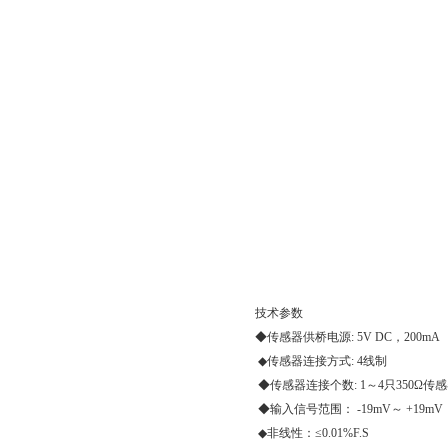
技术参数
◆传感器供桥电源: 5V DC，200mA
◆传感器连接方式: 4线制
◆传感器连接个数: 1～4只350Ω传
◆输入信号范围： -19mV～ +19mV
◆非线性：≤0.01%F.S