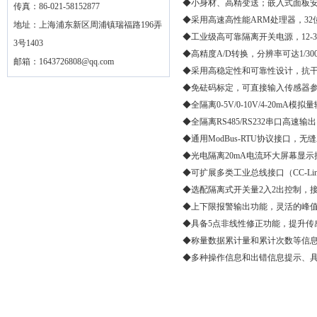
◆小身材、高精变送；嵌入式面板
传真：86-021-58152877
◆采用高速高性能ARM处理器，3
地址：上海浦东新区周浦镇瑞福路196弄
◆工业级高可靠隔离开关电源，12-
3号1403
◆高精度A/D转换，分辨率可达1/3
邮箱：
1643726808@qq.com
◆采用高稳定性和可靠性设计，抗
◆免砝码标定，可直接输入传感器
◆全隔离0-5V/0-10V/4-20mA
◆全隔离RS485/RS232串口高
◆通用ModBus-RTU协议接口
◆光电隔离20mA电流环大屏幕显示
◆可扩展多类工业总线接口（CC-Link、
◆选配隔离式开关量2入2出控制，
◆上下限报警输出功能，灵活的峰
◆具备5点非线性修正功能，提升传
◆称量数据累计量和累计次数等信
◆多种操作信息和出错信息提示、