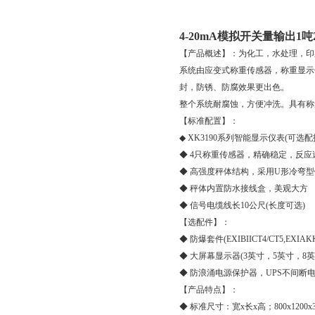
4-20mA模拟开关量输出1
【产品概述】：为化工，水处理，印
系统由应变式称重传感器，称重显示
封，防锈、防腐效果更出色。
整个系统耐腐蚀，方便冲洗。具有称
【标准配置】：
◆ XK3190系列智能显示仪表(可选
◆ 4只称重传感器，精确稳定，反应
◆ 高强度秤体结构，采用U形冷弯
◆ 秤体内置防水接线盒，美观大方
◆ 信号电缆线长10公尺(长度可选)
【选配件】：
◆ 防爆套件(EXIBIICT4/CT5,EXIAK
◆ 大屏幕显示器(3英寸，5英寸，8英
◆ 防浪涌电源保护器，UPS不间断
【产品特点】：
◆ 标准尺寸：宽x长x高；800x1200x