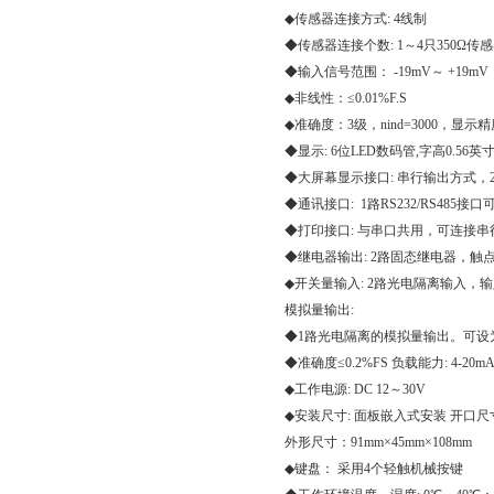
◆传感器连接方式: 4线制
◆传感器连接个数: 1～4只350Ω传
◆输入信号范围： -19mV～ +19mV
◆非线性：≤0.01%F.S
◆准确度：3级，nind=3000，显示精度1
◆显示: 6位LED数码管,字高0.56英
◆大屏幕显示接口: 串行输出方式，
◆通讯接口: 1路RS232/RS485接口可设
◆打印接口: 与串口共用，可连接串
◆继电器输出: 2路固态继电器，触点容量AC
◆开关量输入: 2路光电隔离输入，输
模拟量输出:
◆1路光电隔离的模拟量输出。可设为4-20m
◆准确度≤0.2%FS 负载能力: 4-20mA
◆工作电源: DC 12～30V
◆安装尺寸: 面板嵌入式安装 开口尺寸
外形尺寸：91mm×45mm×108mm
◆键盘： 采用4个轻触机械按键