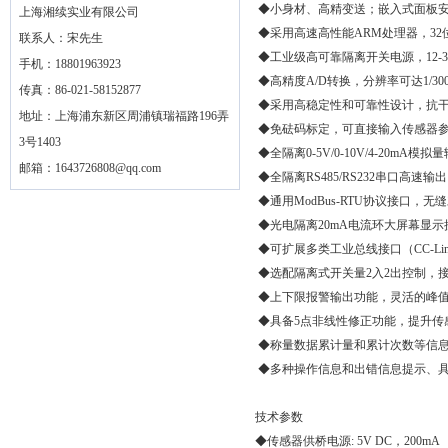
◆小身材、高精变送；嵌入式面板
上海湘续实业有限公司
◆采用高速高性能ARM处理器，3
联系人：宋先生
◆工业级高可靠隔离开关电源，12-
手机：18801963923
◆高精度A/D转换，分辨率可达1/3
传真：86-021-58152877
◆采用高稳定性和可靠性设计，抗
地址：上海浦东新区周浦镇瑞福路196弄
◆免砝码标定，可直接输入传感器
3号1403
◆全隔离0-5V/0-10V/4-20mA
邮箱：
1643726808@qq.com
◆全隔离RS485/RS232串口高
◆通用ModBus-RTU协议接口
◆光电隔离20mA电流环大屏幕显示
◆可扩展多类工业总线接口（CC-Link、
◆选配隔离式开关量2入2出控制，
◆上下限报警输出功能，灵活的峰
◆具备5点非线性修正功能，提升传
◆称量数据累计量和累计次数等信
◆多种操作信息和出错信息提示、
技术参数
◆传感器供桥电源: 5V DC，200mA