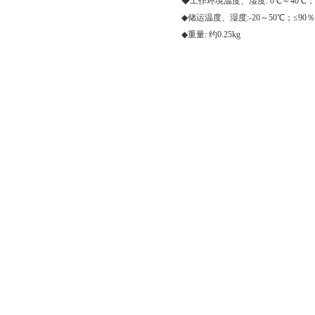
◆工作环境温度、湿度: 0℃～40℃；≤
◆储运温度、湿度:-20～50℃；≤90％
◆重量: 约0.25kg