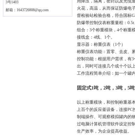
用降压，隔离，密封以及光缆
3号1403
火花，高温，从而保证防爆电
邮箱：
1643726808@qq.com
督检验站检验合格，符合国标GB3836.
防爆带控制仪表称重量程：0.5t、1t、
组合：3个称重模块，4个称重
接线盒：4线、1个。
显示器：称重仪表（1个）
称重仪表功能：置零、去皮、
控制功能：根据用户需求，有3个
出，同时可连接几个或十个以
工作流程简单介绍：如一个罐
固定式1吨，2吨，3吨，5
以上称重模块，和控制称重基
上百个的反应釜设备，连接PC
制端操作、可观察模拟罐内的
过电脑计算机管理软件设定控
生产效率，为企业提高收益。