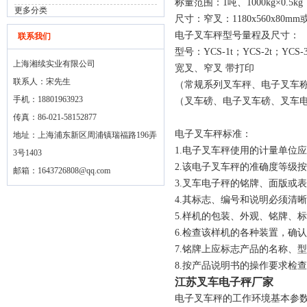
称量范围：1吨、1000kg×0.5kg；2
更多分类
尺寸：窄叉：1180x560x80mm或
电子叉车秤型号量程及尺寸：
联系我们
型号：YCS-1t；YCS-2t；YCS-3
上海湘续实业有限公司
宽叉、窄叉 带打印
联系人：宋先生
（常规系列叉车秤、电子叉车
手机：18801963923
（叉车磅、电子叉车磅、叉车
传真：86-021-58152877
电子叉车秤标准：
地址：上海浦东新区周浦镇瑞福路196弄
1.电子叉车秤使用的计量单位应
3号1403
2.该电子叉车秤的准确度等级
邮箱：
1643726808@qq.com
3.叉车电子秤的铭牌、面版或
4.其标志、编号和说明必须
5.样机的包装、外观、铭牌、
6.检查该样机的各种装置，确
7.铭牌上应标志产品的名称、
8.按产品说明书的操作要求检
江苏叉车电子秤厂家
电子叉车秤的工作环境基本参