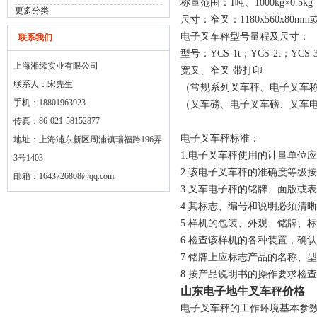
称量范围：1吨、1000kg×0.5kg；2
更多分类
尺寸：窄叉：1180x560x80mm或
电子叉车秤型号量程及尺寸：
联系我们
型号：YCS-1t；YCS-2t；YCS-3
上海湘续实业有限公司
宽叉、窄叉 带打印
联系人：宋先生
（常规系列叉车秤、电子叉车
手机：18801963923
（叉车磅、电子叉车磅、叉车
传真：86-021-58152877
电子叉车秤标准：
地址：上海浦东新区周浦镇瑞福路196弄
1.电子叉车秤使用的计量单位应
3号1403
2.该电子叉车秤的准确度等级
邮箱：
1643726808@qq.com
3.叉车电子秤的铭牌、面版或
4.其标志、编号和说明必须
5.样机的包装、外观、铭牌、
6.检查该样机的各种装置，确
7.铭牌上应标志产品的名称、
8.按产品说明书的操作要求检
山东电子地牛叉车秤价格
电子叉车秤的工作环境基本参