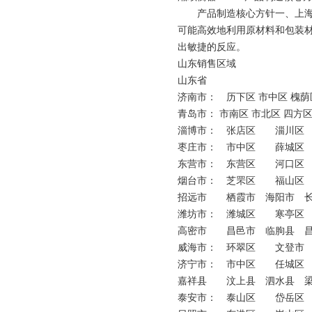
产品制造核心方针一、上海湘
可能高效地利用原材料和包装
出敏捷的反应。
山东销售区域
山东省
济南市： 历下区 市中区 槐荫
青岛市： 市南区 市北区 四方区
淄博市： 张店区 淄川
枣庄市： 市中区 薛城区
东营市： 东营区 河口
烟台市： 芝罘区 福山
招远市 栖霞市 海阳市 
潍坊市： 潍城区 寒亭
高密市 昌邑市 临朐县 
威海市： 环翠区 文登
济宁市： 市中区 任城
嘉祥县 汶上县 泗水县 
泰安市： 泰山区 岱岳