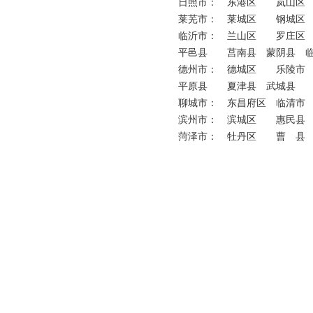
日照市： 东港区 岚山
莱芜市： 莱城区 钢城区
临沂市： 兰山区 罗庄
平邑县 莒南县 蒙阴县 
德州市： 德城区 乐陵
平原县 夏津县 武城县
聊城市： 东昌府区 临
滨州市： 滨城区 惠民
菏泽市： 牡丹区 曹 