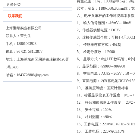
称量范围：1吨、1000kg×0.5kg；2吨、2
更多分类
尺寸：窄叉：1180x560x80mm或；宽叉
六、电子叉车秤的工作环境基本参数
联系我们
1、 输入信号范围：-16mV～18mV
上海湘续实业有限公司
2、传感器供桥电源：DC3V
联系人：宋先生
3、连接传感器个数：可接1-4只350Ω
手机：18801963923
4、 传感器连接方式：4线制
传真：86-021-58152877
5、 检定分度数：1/3000
6、 显示方式：6位LED数码管，6
地址：上海浦东新区周浦镇瑞福路196弄
7、显示范围：-99990～999900
3号1403
8、 交流电源：AC85～265V，50～6
邮箱：
1643726808@qq.com
9、直流电源：内置蓄电池DC4V/4.5
10、 准确度等级：国家计量标准
11、称重显示仪表工作温度：0℃～+
12、 秤台和传感器工作温度：-20℃～
13、 安全过载：150％
14、 相对湿度：<90％
15、工作电源：220VAC 49Hz～51Hz
16、 工作电压：220VAC±10%