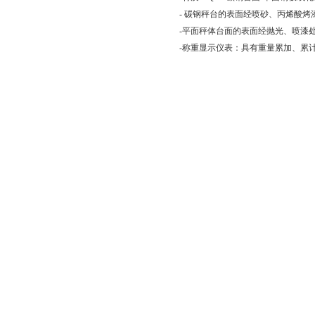
- 碳钢秤台的表面经喷砂、丙烯酸烤
-平面秤体台面的表面经抛光、喷漆
-称重显示仪表：具有重量累加、累计