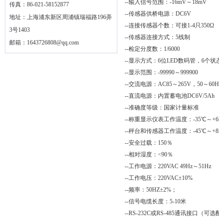
--输入信号范围：-16mV～18mV
传真：86-021-58152877
--传感器供桥电源：DC6V
地址：上海浦东新区周浦镇瑞福路196弄
--连接传感器个数：可接1-4只350Ω
3号1403
--传感器连接方式：5线制
邮箱：
1643726808@qq.com
--检定分度数：1/6000
--显示方式：6位LED数码管，6个
--显示范围：-99990～999900
--交流电源：AC85～265V，50～60H
--直流电源：内置蓄电池DC6V/5Ah
--准确度等级：国家计量标准
--称重显示仪表工作温度：-35℃～+6
--秤台和传感器工作温度：-45℃～+8
--安全过载：150％
--相对湿度：<90％
--工作电源：220VAC 49Hz～51Hz
--工作电压：220VAC±10%
--频率：50HZ±2%；
--信号电缆长度：5-10米
--RS-232C或RS-485通讯接口（