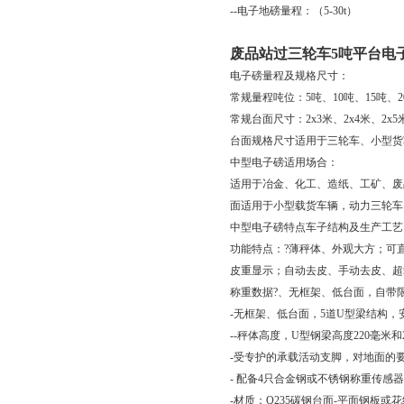
--电子地磅量程：（5-30t）
废品站过三轮车5吨平台电
电子磅量程及规格尺寸：
常规量程吨位：5吨、10吨、15吨、2
常规台面尺寸：2x3米、2x4米、2x5米； 
台面规格尺寸适用于三轮车、小型货
中型电子磅适用场合：
适用于冶金、化工、造纸、工矿、废
面适用于小型载货车辆，动力三轮车
中型电子磅特点车子结构及生产工艺
功能特点：?薄秤体、外观大方；可
皮重显示；自动去皮、手动去皮、超
称重数据?、无框架、低台面，自带
-无框架、低台面，5道U型梁结构
--秤体高度，U型钢梁高度220毫米
-受专护的承载活动支脚，对地面的
- 配备4只合金钢或不锈钢称重传感
-材质：Q235碳钢台面-平面钢板或花