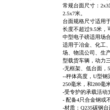
常规台面尺寸：2x3米、
2.5x7米。
台面规格尺寸适用
长度不超过9.5米
中型电子磅适用场
适用于冶金、化工
场、物流公司、生
型载货车辆，动力
-无框架、低台面，
--秤体高度，U型钢
250毫米，和280
-受专护的承载活
- 配备4只合金钢
-材质：Q235碳钢