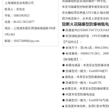
而隔爆指的是实现防爆的一种手段。
上海湘续实业有限公司
本安与隔爆型控制柜通常都安装在安
联系人：宋先生
安全栅处理后再接入PLC输入/输出
手机：18801963923
因为电流很小，从本质上讲是安全的
传真：86-021-58152877
阻断火花隔爆型防爆钢瓶电
地址：上海浦东新区周浦镇瑞福路196弄
◆ 防爆套件(EXIBIICT4/CT5,EXIAK
3号1403
◆ 防浪涌电源保护器，UPS不间断
邮箱：
1643726808@qq.com
【产品特点】：
◆ 标准尺寸：宽x长x高；800x1200x
◆ 标准量程：1000KG*0.2KG、2000K
【标准配置】：
◆ 称重传感器：本质安全型防爆传
◆ 防爆型式一般为：ExibIIBT4或T5
◆ 接线盒：本质安全型防爆接线盒
◆ 防爆型式一般为：ExiaIICT6
◆ 称重仪表：本质安全型防爆称重仪
◆ 内置本安型防爆电池盒
◆ 防爆型式一般为：ExibIIBT4(气体)D
◆ 高强度秤体结构，采用U形冷弯型