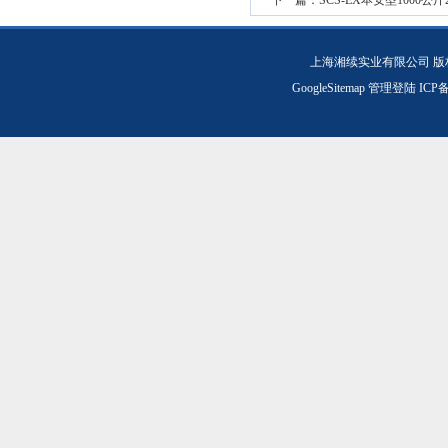
下一篇：
SCS-EX本安型1000公
上海湘续实业有限公司 版
GoogleSitemap
管理登陆
ICP