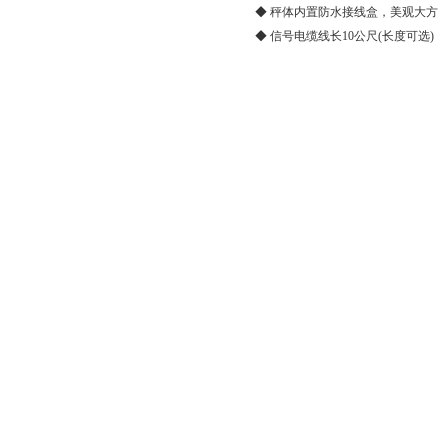
◆ 秤体内置防水接线盒，美观大方
◆ 信号电缆线长10公尺(长度可选)