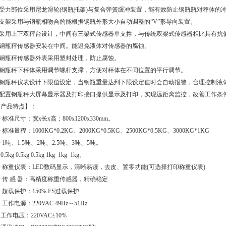
2.受力部位采用尼龙滑轮(钢瓶托架)与复合弹簧缓冲装置，能有效防止钢瓶瓶对秤体的
3.支架采用与钢瓶相吻合的能根据钢瓶外形大小自动调整的“V”形导向装置。
4.采用上下双秤台设计，中间有三梁式传感器单支撑，与传统双梁式传感器相比具有抗
5.钢瓶秤传感器安装在中间。能避免液体对传感器的腐蚀。
6.钢瓶秤传感器外表采用塑封处理，防止腐蚀。
7.钢瓶秤下秤体采用调节螺杆支撑，方便对秤体在不同位置的平行调节。
8.钢瓶秤仪表设计下限值设定，当钢瓶重量达到下限设定值时会自动报警，合理控制液
9.配置钢瓶秤大屏幕显示器及打印接口提供显示及打印，实现远距离监控，改善工作条
【产品特点】：
 标准尺寸：宽x长x高；800x1200x330mm。
 标准量程：1000KG*0.2KG、2000KG*0.5KG、2500KG*0.5KG、3000KG*1KG
 1吨、1.5吨、2吨、2.5吨、3吨、5吨。
 0.5kg 0.5kg 0.5kg 1kg 1kg 1kg。
 称重仪表：LED数码显示，清晰易读，去皮、置零功能(可选择打印称重仪表)
 传 感 器：高精度称重传感器，精确稳定
 超载保护：150%.FS过载保护
 工作电源：220VAC 49Hz～51Hz
 工作电压：220VAC±10%