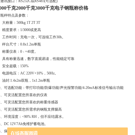
 通讯接口：RS232C或RS485(可选配)
1000千克2000千克3000千克电子钢瓶称价格
钢瓶秤特点及参数：
、大称量：500kg 1T 2T 3T
、精度要求：1/3000或更高
、工作时间：充电一次，可连续工作30h。
、秤台尺寸：0.8x1.2m单瓶
、称重仪表：0 - +40度。
6、具有称量迅速，数字直观易读，性能稳定可靠
、安全超载：150%
、电源电压：AC 220V+10%，50Hz。
、油封:1.4x2m双瓶，1x1.2m单瓶
0、可选配功能：带打印功能/防爆功能/声光报警功能/4-20mA标准信号输出功能
11、可灵活配置您所喜欢的仪表
12、可灵活配置您所喜欢的称重传感器
13、可灵活配置您所需求的钢瓶支撑腿高
4、环境湿度：<90% RH，但不应结露水。
5、DC 12V7Ah免维护蓄电池。
16、保护措施：智能判别电池电量，自动关机。