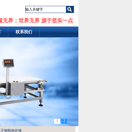
诚无界；世界无界 源于坚实一点
言
联系我们
1
2
千克电子钢瓶称价格