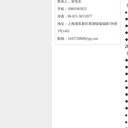
联系人：宋先生
手机：18801963923
◆
传真：86-021-58152877
地址：上海浦东新区周浦镇瑞福路196弄
3号1403
邮箱：
1643726808@qq.com
◆
◆
◆
◆
◆
◆
◆
◆
◆
◆
◆