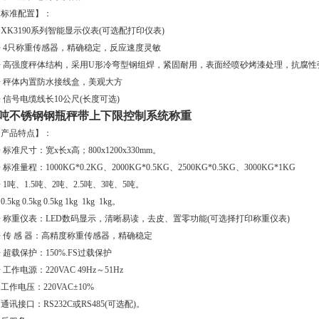
【标准配置】：
 XK3190系列智能显示仪表(可选配打印仪表)
◆ 4只称重传感器，精确稳定，反应速度灵敏
◆ 高强度秤体结构，采用U形冷弯型钢组焊，紧固耐用，表面经喷砂烤漆处理，抗腐性
◆ 秤体内置防水接线盒，美观大方
 信号电缆线长10公尺(长度可选)
2吨不锈钢钢瓶秤带上下限控制系统称重
【产品特点】：
 标准尺寸：宽x长x高；800x1200x330mm。
 标准量程：1000KG*0.2KG、2000KG*0.5KG、2500KG*0.5KG、3000KG*1KG
 1吨、1.5吨、2吨、2.5吨、3吨、5吨。
 0.5kg 0.5kg 0.5kg 1kg 1kg 1kg。
 称重仪表：LED数码显示，清晰易读，去皮、置零功能(可选择打印称重仪表)
 传 感 器：高精度称重传感器，精确稳定
 超载保护：150%.FS过载保护
 工作电源：220VAC 49Hz～51Hz
 工作电压：220VAC±10%
 通讯接口：RS232C或RS485(可选配)。