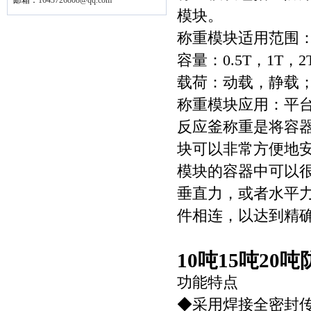
邮箱：
1643726808@qq.com
模块。
称重模块适用范围
容量：0.5T，1T，2T
载荷：动载，静载
称重模块应用：平
反应釜称重是将容
块可以非常方便地
模块的容器中可以
垂直力，或者水平
件相连，以达到精
10吨15吨20
功能特点
◆采用焊接全密封传