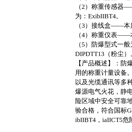
（2）称重传感器
为：ExibIIBT4。
（3）接线盒——本质
（4）称重仪表—
（5）防爆型式一般为：E
DIPDTT13（粉尘）
【产品概述】：防
用的称重计量设备
以及光缆通讯等多
爆源电气火花，静
险区域中安全可靠
验合格，符合国标GB383
ibIIBT4，iaIICT