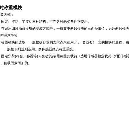
1吨称重模块
安装方式：
◆ 固定、浮动、半浮动三种结构，可在各种恶劣条件下使用。
◆ 在采用四只动载模块的安装方式中，一般其中两只模块的三面受限位，另外两只模
选型注意事项
◆ 称重模块的选型，一般根据容器的支承点来选用3只一套或4只一套的模块的量程，由
素，一般按下列规则选用。多传感器静态称重系统。
 固定负荷(秤台、容器等)＋变动负荷(需称量的载荷)≤选用传感器额定载荷×所配传感
击、偏载因素而加的。