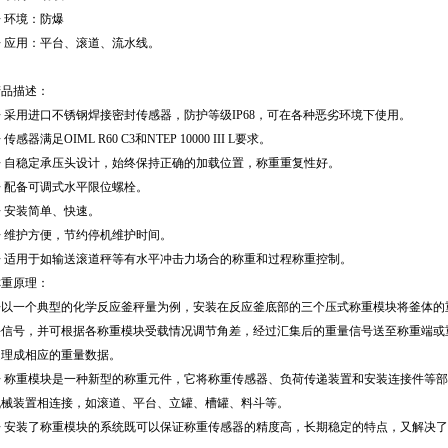
 环境：防爆
◆ 应用：平台、滚道、流水线。
产品描述：
◆ 采用进口不锈钢焊接密封传感器，防护等级IP68，可在各种恶劣环境下使用。
 传感器满足OIML R60 C3和NTEP 10000 III L要求。
◆ 自稳定承压头设计，始终保持正确的加载位置，称重重复性好。
◆ 配备可调式水平限位螺栓。
◆ 安装简单、快速。
◆ 维护方便，节约停机维护时间。
◆ 适用于如输送滚道秤等有水平冲击力场合的称重和过程称重控制。
称重原理：
◆以一个典型的化学反应釜秤量为例，安装在反应釜底部的三个压式称重模块将釜体的
块信号，并可根据各称重模块受载情况调节角差，经过汇集后的重量信号送至称重端或
处理成相应的重量数据。
◆ 称重模块是一种新型的称重元件，它将称重传感器、负荷传递装置和安装连接件等
机械装置相连接，如滚道、平台、立罐、槽罐、料斗等。
◆ 安装了称重模块的系统既可以保证称重传感器的精度高，长期稳定的特点，又解决