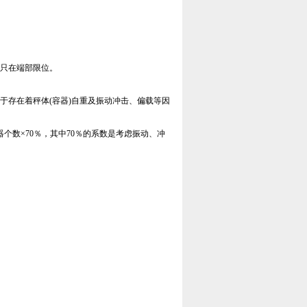
块只在端部限位。
于存在着秤体(容器)自重及振动冲击、偏载等因
器个数×70％，其中70％的系数是考虑振动、冲