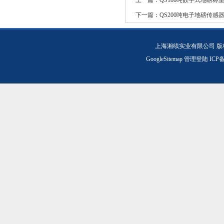
上一篇：
QS180吨数字式地磅称
下一篇：
QS200吨电子地磅传感
上海湘续实业有限公司 版
GoogleSitemap
管理登陆
ICP