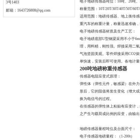
电子地磅传感器吨位：10吨、20吨、30
3号1403
称量范围：10T/20T/30T/40T/50T/60T/80
邮箱：
1643726808@qq.com
适用范围：地磅传感器、地上衡传感
重汽车的称重计量，称量迅速准确，
电子地磅传感器材质及生产工艺：
电子地磅底部U型钢梁采用不小于6
理，用料精，刚性强。焊接采用二氧
气泡坚固美观。零件焊接采用CO2
单快速，安装后即可使用。各地计量
200吨地磅称重传感器
传感器电阻应变式原理：
弹性体（弹性元件，敏感梁）在外力
形后，它的阻值将发生变化（增大或
换为电信号的过程。
在传感器的弹性体上粘贴有应变计，
之产生与载荷成比例的应变，由输出
地磅传感器量程吨位及台面尺寸：
电子传感器地磅量程：（1-200t）