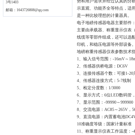
势和用户需求并经过认真的分
3号1403
示直观、功能齐全等特点，适
邮箱：
1643726808@qq.com
是一种比较理想的计量器具。
电子地磅传感器电器主要部件
主要由承载器、称重显示仪表
线缆等零部件组成，还可以选
印机，和稳压电源等外部设备
地磅称重传感器仪表参数技术
1、输入信号范围：-16mV～18
2、传感器供桥电源：DC6V
3、连接传感器个数：可接1-20只
4、传感器连接方式：5-7线制
5、检定分度数：1/3000
6、显示方式：6位LED数码管
7、显示范围：-99990～999900
8、交流电源：AC85～265V，50
9、直流电源：内置蓄电池DC4V/
10准确度等级：国家计量标准
11、称重显示仪表工作温度：-4