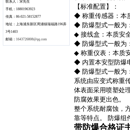
联系人：宋先生
【标准配置】：
手机：18801963923
◆ 称重传感器：本
传真：86-021-58152877
◆ 防爆型式一般为：Ex
地址：上海浦东新区周浦镇瑞福路196弄
3号1403
◆ 接线盒：本质安
邮箱：
1643726808@qq.com
◆ 防爆型式一般为：Ex
◆ 称重仪表：本质
◆ 内置本安型防爆
◆ 防爆型式一般为：Exi
系统由应变式称重
体表面采用喷塑处
防腐效果更出色。
整个系统耐腐蚀，
靠等特点。 防爆组
带防爆合格证