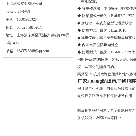
【标准配置】：
上海湘续实业有限公司
◆ 称重传感器：本质安全型防爆传
联系人：宋先生
◆ 防爆型式一般为：ExibIIBT4或T5
手机：18801963923
◆ 接线盒：本质安全型防爆接线盒
传真：86-021-58152877
◆ 防爆型式一般为：ExiaIICT6
地址：上海浦东新区周浦镇瑞福路196弄
◆ 称重仪表：本质安全型防爆称重仪
3号1403
◆ 内置本安型防爆电池盒
邮箱：
1643726808@qq.com
◆ 防爆型式一般为：ExibIIBT4(气体)D
同时外壳 结 构间隙可冷却火焰、
境，从而达到隔爆目的。
隔爆型“d”按其允许使用爆炸性气体环
厂家3000kg防爆电子钢瓶秤
把可能产生火花、电弧和危险温度的
电气设备呼吸作用和气体渗透作用，
防爆钢瓶秤的用途：电子钢瓶秤本产
纺织印染、农药制造等行业。