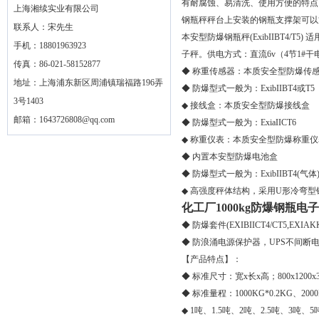
有耐腐蚀、易清洗、使用方便的特点
上海湘续实业有限公司
钢瓶秤秤台上安装的钢瓶支撑架可以
联系人：宋先生
本安型防爆钢瓶秤(ExibIIBT4/
手机：18801963923
子秤。供电方式：直流6v（4节1#干
传真：86-021-58152877
◆ 称重传感器：本质安全型防爆传
地址：上海浦东新区周浦镇瑞福路196弄
◆ 防爆型式一般为：ExibIIBT4或T5
3号1403
◆ 接线盒：本质安全型防爆接线盒
邮箱：
1643726808@qq.com
◆ 防爆型式一般为：ExiaIICT6
◆ 称重仪表：本质安全型防爆称重仪
◆ 内置本安型防爆电池盒
◆ 防爆型式一般为：ExibIIBT4(气体)D
◆ 高强度秤体结构，采用U形冷弯型
化工厂1000kg防爆钢瓶电
◆ 防爆套件(EXIBIICT4/CT5,EXIAK
◆ 防浪涌电源保护器，UPS不间断
【产品特点】：
◆ 标准尺寸：宽x长x高；800x1200x
◆ 标准量程：1000KG*0.2KG、2000K
◆ 1吨、1.5吨、2吨、2.5吨、3吨、5