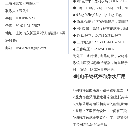
◆ 标准尺寸：宽x长x高；800x1200x
上海湘续实业有限公司
◆ 1吨、1.5吨、2吨、2.5吨、3吨、
联系人：宋先生
◆ 0.5kg 0.5kg 0.5kg 1kg 1kg 1kg。
手机：18801963923
◆ 称重仪表：LED数码显示，清晰
传真：86-021-58152877
◆ 传 感 器：高精度称重传感器，精
地址：上海浦东新区周浦镇瑞福路196弄
◆ 超载保护：150%.FS过载保护
3号1403
◆ 工作电源：220VAC 49Hz～51Hz
邮箱：
1643726808@qq.com
◆ 工作电压：220VAC±10%
为化工，水处理，印染纺织，农药等
系统由应变式称重传感器，称重显示
封，防锈、防腐效果更出色。
3吨电子钢瓶秤印染水厂用
1.钢瓶秤台面采用不锈钢钢板覆盖
2.受力部位采用尼龙滑轮(钢瓶托架
3.支架采用与钢瓶相吻合的能根据钢
4.采用上下双秤台设计，中间有三
5.钢瓶秤传感器安装在中间。能避
本公司产品宗旨及售后：