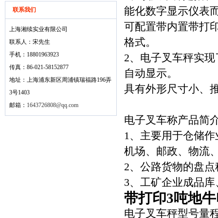
能化数字显示仪表
联系我们
可配置带内置带打
上海湘续实业有限公司
格式。
联系人：宋先生
手机：18801963923
2、电子叉车秤实
传真：86-021-58152877
自动显示。
地址：上海浦东新区周浦镇瑞福路196弄
具有外形尺寸小、
3号1403
邮箱：
1643726808@qq.com
电子叉车称产品简
1、主要用于仓储
机场、邮政、物流
2、公路货物的盘
3、工矿企业成品
带打印3吨地
电子叉车秤型号量