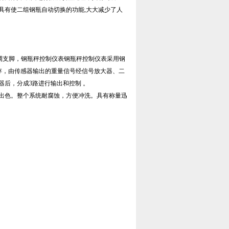
具有使二组钢瓶自动切换的功能,大大减少了人
调支脚，钢瓶秤控制仪表钢瓶秤控制仪表采用钢
保存，由传感器输出的重量信号经信号放大器、二
后，分成3路进行输出和控制 。
出色。整个系统耐腐蚀，方便冲洗。具有称量迅