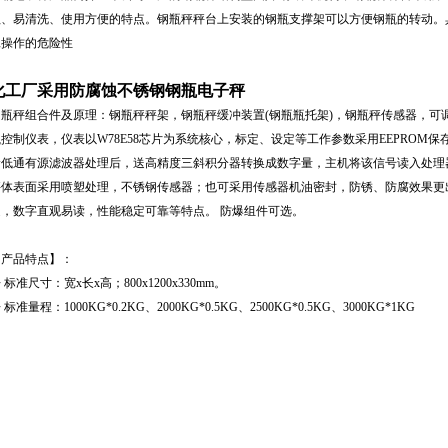
蚀、易清洗、使用方便的特点。钢瓶秤秤台上安装的钢瓶支撑架可以方便钢瓶的转动。
工操作的危险性
化工厂采用防腐蚀不锈钢钢瓶电子秤
钢瓶秤组合件及原理：钢瓶秤秤架，钢瓶秤缓冲装置(钢瓶瓶托架)，钢瓶秤传感器，可
瓶控制仪表，仪表以W78E58芯片为系统核心，标定、设定等工作参数采用EEPROM
阶低通有源滤波器处理后，送高精度三斜积分器转换成数字量，主机将该信号读入处理器
秤体表面采用喷塑处理，不锈钢传感器；也可采用传感器机油密封，防锈、防腐效果更
速，数字直观易读，性能稳定可靠等特点。 防爆组件可选。
【产品特点】：
 标准尺寸：宽x长x高；800x1200x330mm。
 标准量程：1000KG*0.2KG、2000KG*0.5KG、2500KG*0.5KG、3000KG*1KG