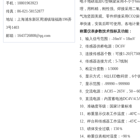
电子地磅底部U型钢梁采用不小于6
手机：18801963923
理，用料精，刚性强。焊接采用二氧
传真：86-021-58152877
气泡坚固美观。零件焊接采用CO2
地址：上海浦东新区周浦镇瑞福路196弄
单快速，安装后即可使用。各地计量
3号1403
称重仪表参数技术指标及功能：
邮箱：
1643726808@qq.com
1、输入信号范围：-16mV～18mV
2、传感器供桥电源：DC6V
3、连接传感器个数：可接1-20只750Ω
4、传感器连接方式：5-7线制
5、检定分度数：1/3000
6、显示方式：6位LED数码管，6个
7、显示范围：-99990～999900
8、交流电源：AC85～265V，50～60
9、直流电源：内置蓄电池DC4V/4.5
10、准确度等级：国家计量标准
11、称重显示仪表工作温度：-40℃～
12、秤台和传感器工作温度：-45℃～
13、磅体安全过载：150％
14、称重仪表相对湿度：<90％