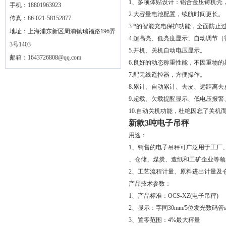
1、多项体贴设计：铝合金压铸机壳
手机：18801963923
2.大容量电池配置，续航时间更长。
传真：86-021-58152877
3.*的智能充电保护功能，全面防
地址：上海浦东新区周浦镇瑞福路196弄
4.超高亮、低亮度显示、自动调节（
3号1403
5.开机、关机自动电压显示。
邮箱：
1643726808@qq.com
6.良好的动态称重性能，不因重物
7.配无线遥控器，方便操作。
8.累计、自动累计、去皮、远距离
9.超载、欠载提醒显示、低电压报警
10.自动关机功能，杜绝因忘了关机
新款3吨电子吊秤
用途：
1、销售的电子吊秤可广泛用于工厂
、仓储、煤炭、造纸和工矿企业等领
2、工艺流程计量、原料进出计量及
产品技术参数：
1、产品标准：OCS-XZ(电子吊秤)
2、显示：字同30mm/5位发光数码
3、置零范围：4%最大秤量