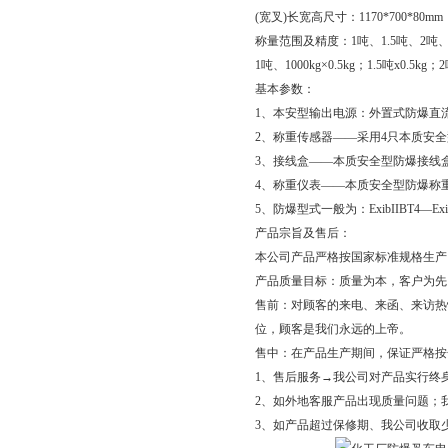
(宽叉)长宽高尺寸：1170*700*80mm
称量范围及精度：1吨、1.5吨、2吨、2.
1吨、1000kg×0.5kg；1.5吨x0.5kg；
基本参数：
1、本安型输出电源：外置式防爆直
2、称重传感器——采用4只本质安全型
3、接线盒——本质安全型防爆接线盒。
4、称重仪表——本质安全型防爆称
5、防爆型式一般为：ExibIIBT4—Ex
产品宗旨及售后：
本公司产品严格按国家标准规格生产
产品质量目标：质量为本，客户为先，
售前：对顾客的来电、来函、来访热
位，顾客是我们永远的上帝。
售中：在产品生产期间，保证严格按
1、售后服务→我公司对产品实行终
2、如外地客服产品出现质量问题；
3、如产品超过保修期、我公司收取