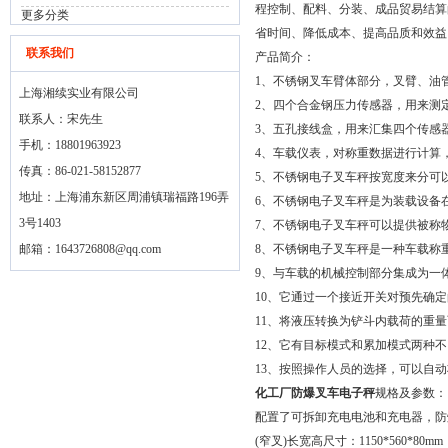
程控制、配料、分装、成品贸易结算
更多分类
省时间、降低成本、提高品质和效益
联系我们
产品简介：
1、不锈钢叉车臂体部分，叉臂、油
上海湘续实业有限公司
2、四个合金钢压力传感器，用来测
联系人：宋先生
3、五孔接线盒，用来汇集四个传感
手机：18801963923
4、车载仪表，对称重数据进行计算
传真：86-021-58152877
5、不锈钢电子叉车秤按宽度来分可
地址：上海浦东新区周浦镇瑞福路196弄
6、不锈钢电子叉车秤是为装载设备
3号1403
7、不锈钢电子叉车秤可以提供被称
邮箱：
1643726808@qq.com
8、不锈钢电子叉车秤是一种车载称
9、与车载的机械控制部分集成为一
10、它通过一个接近开关对预先确
11、将液压转换为铲斗内载荷的重
12、它有目标模式和累加模式两种
13、按照操作人员的选择，可以自
化工厂防爆叉车电子秤
规格及参数：
配置了可拆卸充电电池和充电器，防爆电
(窄叉)长宽高尺寸：1150*560*80mm