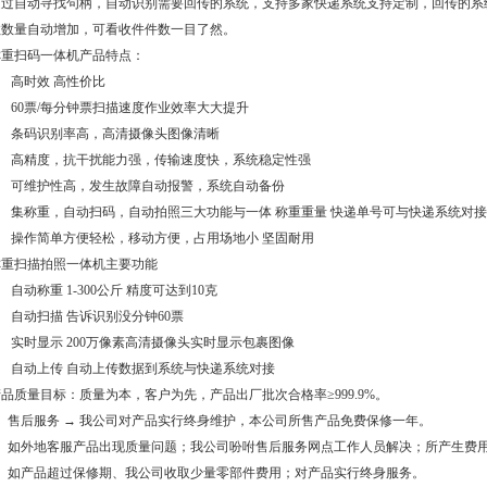
通过自动寻找句柄，自动识别需要回传的系统，支持多家快递系统支持定制，回传的系
数数量自动增加，可看收件件数一目了然。
称重扫码一体机产品特点：
、 高时效 高性价比
、 60票/每分钟票扫描速度作业效率大大提升
3、 条码识别率高，高清摄像头图像清晰
4、 高精度，抗干扰能力强，传输速度快，系统稳定性强
5、 可维护性高，发生故障自动报警，系统自动备份
6、 集称重，自动扫码，自动拍照三大功能与一体 称重重量 快递单号可与快递系统对
7、 操作简单方便轻松，移动方便，占用场地小 坚固耐用
称重扫描拍照一体机主要功能
、 自动称重 1-300公斤 精度可达到10克
、 自动扫描 告诉识别没分钟60票
、 实时显示 200万像素高清摄像头实时显示包裹图像
、 自动上传 自动上传数据到系统与快递系统对接
品质量目标：质量为本，客户为先，产品出厂批次合格率≥999.9%。
1、售后服务 → 我公司对产品实行终身维护，本公司所售产品免费保修一年。
2、如外地客服产品出现质量问题；我公司吩咐售后服务网点工作人员解决；所产生费
3、如产品超过保修期、我公司收取少量零部件费用；对产品实行终身服务。