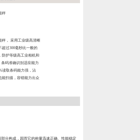
能秤
能秤， 采用工业级高清晰
超过300毫秒比一般的
上，防护等级高工业相机和
5，条码准确识别适应能力
99%读取条码能力强，沾
也能扫描，容错能力出众
。
器两部分构成，因而它的称量迅速正确、性能稳定