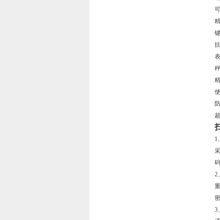
精
键
抗
精
使
防
超
1
采