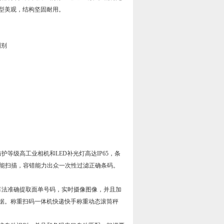
型美观，结构坚固耐用。
判别
护等级高工业相机和LED补光灯高达IP65，条
也能扫描，容错能力出众一次性过滤正确条码。
算法准确提取面单号码，实时摄像图像，并且加
据。称重扫码一体机快递快手称重动态滚筒秤