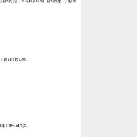
统自动识别，单号和条码串口自动匹配，扫描票
接上传到快递系统。
用都由我公司负责。