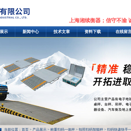
上海湘续衡器；信守不渝 
展示
新闻中心
技术文章
资料下载
在线留
当前位置：
首页
>
产品展示
>
称重扫码一体秤
>
拍照扫码智能秤
> 扫码快递快手