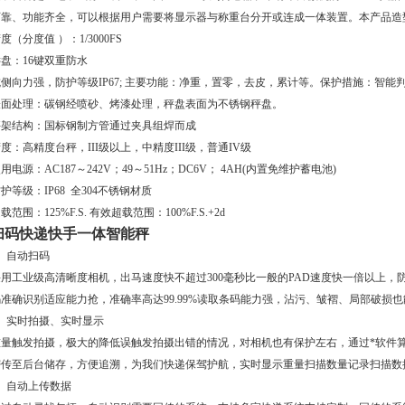
可靠、功能齐全，可以根据用户需要将显示器与称重台分开或连成一体装置。本产品造
度（分度值 ）：1/3000FS
盘：16键双重防水
侧向力强，防护等级IP67; 主要功能：净重，置零，去皮，累计等。保护措施：智能
表面处理：碳钢经喷砂、烤漆处理，秤盘表面为不锈钢秤盘。
秤架结构：国标钢制方管通过夹具组焊而成
度：高精度台秤，III级以上，中精度III级，普通IV级
用电源：AC187～242V；49～51Hz；DC6V； 4AH(内置免维护蓄电池)
护等级：IP68 全304不锈钢材质
载范围：125%F.S. 有效超载范围：100%F.S.+2d
扫码快递快手一体智能秤
、自动扫码
用工业级高清晰度相机，出马速度快不超过300毫秒比一般的PAD速度快一倍以上，防
码准确识别适应能力抢，准确率高达99.99%读取条码能力强，沾污、皱褶、局部破损
2、实时拍摄、实时显示
重量触发拍摄，极大的降低误触发拍摄出错的情况，对相机也有保护左右，通过*软件
密传至后台储存，方便追溯，为我们快递保驾护航，实时显示重量扫描数量记录扫描数
3、自动上传数据