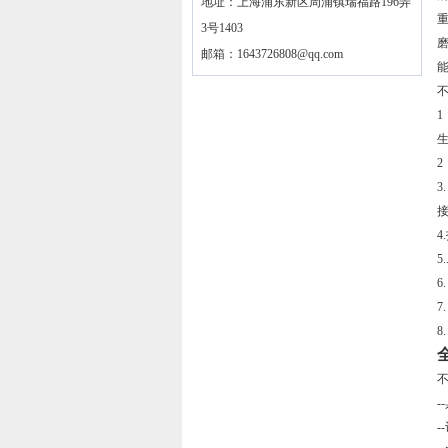
地址：上海浦东新区周浦镇瑞福路196弄
3号1403
邮箱：
1643726808@qq.com
不
3
接
4
5
6
7
8
不