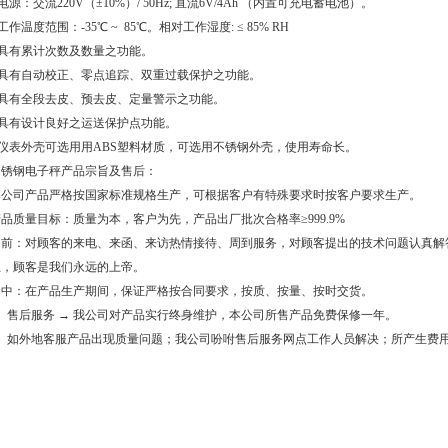
-电源：交流220V（±10%）/ 50Hz; 直流6V/4Ah （内置可充电蓄电池）。
-工作温度范围：-35℃ ~ 85℃。相对工作湿度: ≤ 85% RH
-具有累计次数及数量之功能。
--具有自动校正、零点追踪、双重过载保护之功能。
--具有全段去皮、预去皮、定量警示之功能。
--具有设计良好之运送保护点功能。
--仪表外壳可选用用ABS塑料材质，可选用不锈钢外壳，使用寿命长。
不锈钢电子秤产品宗旨及售后：
本公司产品严格按国家标准规格生产，可根据客户有特殊要求时按客户要求生产。
品质量目标：质量为本，客户为先，产品出厂批次合格率≥999.9%
售前：对顾客的来电、来函、来访热情接待、周到服务，对顾客提出的技术问题认真解答
位，顾客是我们永远的上帝。
售中：在产品生产期间，保证严格按合同要求，按质、按量、按时交货。
1、售后服务 → 我公司对产品实行终身维护，本公司所售产品免费保修一年。
2、如外地客服产品出现质量问题；我公司吩咐售后服务网点工作人员解决；所产生费