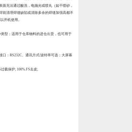
表面无法通过酸洗，电抛光或喷丸（如干喷砂，
焊前清理焊缝缺陷或清除多余的焊缝加强高都不
可以开机使用。
种类型；适用于仓库物料的进仓出货，也可用于
口：RS232C、通讯方式/波特率可选；大屏幕
保护; 100%.FS去皮;