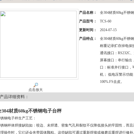
产品名称：
全304材质60kg不
产品型号：
TCS-60
更新时间：
2024-07-15
产品特点：
全304材质60kg不
称重记录贮存掉电保
通讯接口：RS232C
屏幕接口：串行输出，
口：标准并行接口，可
机； 低电压警示功能； 
100%.FS去皮。
点击放大
产品详细资料：
全304材质60kg不锈钢电子台秤
不锈钢电子秤生产工艺：
不锈钢秤体焊接缺陷如：咬边、未焊透、密集气孔和裂纹不仅降低接头的牢固性，而且
清理操作时，它们还会夹带固体颗粒。这些缺陷可通过重新焊接或修磨后重焊进行修补