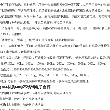
重叠和毛刺等缺陷。每种缺陷也可能使金属表面损伤到一定深度，以至于受损伤的金属
磨料用玻璃珠）等方法清理掉。粗糙表面能够成为发生腐蚀和沉积生成物的发源地，重
能用粗磨进行研磨。对后一种情况，应再用细磨料研磨。-内置可充电蓄电池，充电时
锈钢电子秤功能及参数：--开机自动置零,.零点自动跟踪。
1．产品介绍：电子台秤是体积小、易移动的小秤量的电子秤，有计数、计重和计价三
生产线上产品抽检。
2．功能特点： 置零（开机/手动）范围可调日期和时间显示
.（注：掉电不保存）手动贮存累加称重记录贮存掉电保护自动/手动打印称重记录通讯接
口：串行输出，传输距离≤50米。
.打印接口：标准并行接口，可连接9针或24针宽行打印机； 低电压警示功能； 120%.FS过载
.. 量程: 30kg、60kg、100kg、150kg、200kg、260kg、300kg、500kg、600kg、800kg;
. 台面尺寸: 300*400;400*500;500*600;600*800;800*800mm;
. 误差感量: 1g、2g、5g、10g、20g、50g、100g、200g、500g、1000g；
. 材质: 方管和不锈钢管,两种材质的秤盘都是不锈钢秤盘;表面喷塑处理
全304材质60kg不锈钢电子台秤
锈钢电子秤功能及参数：--开机自动置零,.零点自动跟踪。
--具有计重、计数、百分比切换功能；
--计重时具有重量、和计数分选功能。