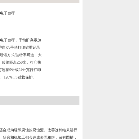
锈钢电子台秤
锈钢电子台秤，手动贮存累加
护自动/手动打印称重记录
、通讯方式/波特率可选；大
传输距离≤50米。打印接
连接9针或24针宽行打印
120%.FS过载保护;
还会成为缝隙腐蚀的腐蚀源。改善这种结果进行
。研磨和机加工都会造成表面粗糙，留有凹槽，