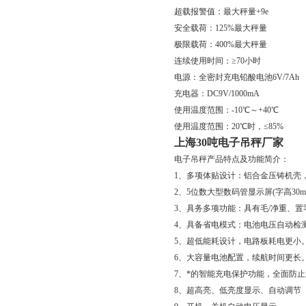
超载报警值：最大秤量+9e
安全载荷：125%最大秤量
极限载荷：400%最大秤量
连续使用时间：≥70小时
电源：全密封充电铅酸电池6V/7Ah
充电器：DC9V/1000mA
使用温度范围：-10℃～+40℃
使用温度范围：20℃时，≤85%
上海30吨电子吊秤厂家
电子吊秤产品特点及功能简介：
1、多项体贴设计：铝合金压铸机壳
2、5位数大型数码管显示屏(字高30
3、具务多项功能：具有毛/净重、
4、具备省电模式：电池电压自动检
5、超低能耗设计，电路板耗电更小
6、大容量电池配置，续航时间更长
7、*的智能充电保护功能，全面防
8、超高亮、低亮度显示、自动调节