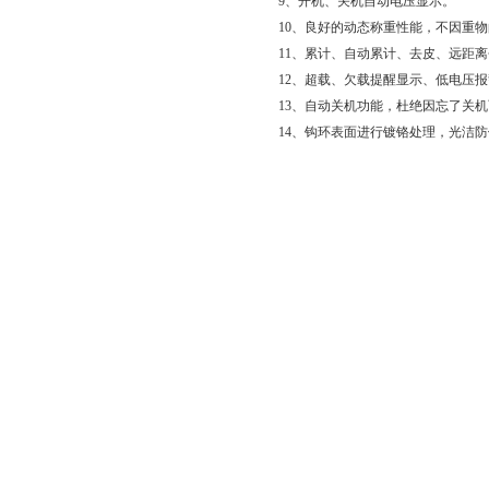
9、开机、关机自动电压显示。
10、良好的动态称重性能，不因重
11、累计、自动累计、去皮、远距
12、超载、欠载提醒显示、低电压报
13、自动关机功能，杜绝因忘了关
14、钩环表面进行镀铬处理，光洁