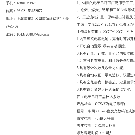
1、销售的电子吊秤可广泛用于工厂
手机：18801963923
、仓储、煤炭、造纸和工矿企业等领
传真：86-021-58152877
2、工艺流程计量、原料进出计量及
地址：上海浦东新区周浦镇瑞福路196弄
电源：交流220V（±10%）/?50Hz
3号1403
工作温度范围：-35℃?~? 85℃。相对工
邮箱：
1643726808@qq.com
1.内置可充电蓄电池，充电时可以开
2.开机自动置零,.零点自动跟踪。
3.具有计重、计数、百分比切换功能
4.计重时具有重量、和计数分选功能
5.具有累计次数及数量之功能。
6.具有自动校正、零点追踪、双重
7.具有全段去皮、预去皮、定量警示
8.具有设计良好之运送保护点功能。
四：电子吊秤产品技术参数：
产品标准：OCS-XZ(电子吊秤)
显示：字同30mm/5位发光数码管或
置零范围：4%最大秤量
去皮范围：20%最大秤量
读数稳定时间：≤10秒