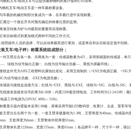
4.内燃机叉车/电动叉车可以提供被称物料的累计值和打印清单。
5内燃机叉车/电动叉车是一种车载称重设备。
6.与车载的机械控制部分集成为一体，在车载行进中实现称重。
7.它通过一个接近开关对预先确定的称量位置的监测。
8.将液压转换为铲斗内载荷的重量而实现称重。
9.它有目标模式和累加模式两种不同的工作方式。
10.按照操作人员的选择，可以自动将载荷进行累加，或是将在和从目标设定值中扣除。
改装叉车/电子秤）称重系统组成部分；
1.一对叉臂左右各一条、共两条为一套；传感器数量为4只，采用剪砌梁的传感器，单
极—、绿线为信号输出正极+、白线为信号输出负极—、黄线为屏蔽环线）。
.接线盒外壳为ABS工程塑料抗腐蚀抗老化，采用五线制的（+EXE为电源正极、+SIG
SIG为信号输出负极、-EXE为电源负极）。
.传感器与接线盒连接方法；红线与+EXE、黑线与-EXE、绿线与+SIG、白线与-SIG、
.无线接发器接发信号距离为0-30米；内置2200毫安锂电池、工作时间为12-24小时；额
电器工作电源为220VAC 49Hz～51Hz。
5.称重显示器内置版本采用1.06板，屏幕采用节能LED数码管，有累计、去皮、置零
.套叉臂分左右两个为一套，一套叉臂承载量程为1-3吨，叉臂厚度为40mm、传感器内置
0mm、叉套厚度为6mm；叉臂整体外部厚度61mm。
.叉罩整体长度1220mm，宽度155mm，厚度61mm（ 各品牌不一样，尺寸不一样，请