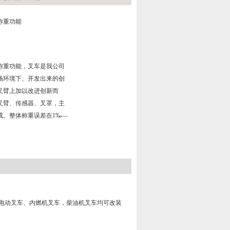
称重功能
装称重功能，叉车是我公司
场环境下、开发出来的创
叉臂上加以改进创新而
叉臂、传感器、叉罩，主
成。整体称重误差在1‰—
电动叉车、内燃机叉车，柴油机叉车均可改装