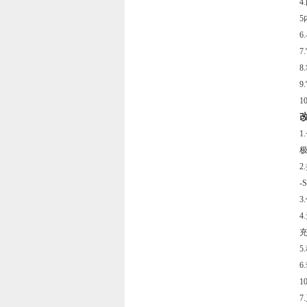
2
-
3
4
充
6
1
7