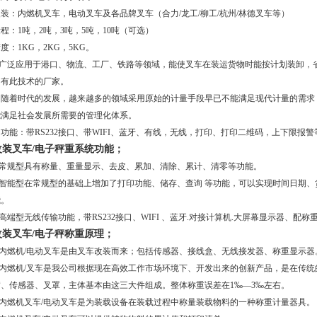
改装：内燃机叉车，电动叉车及各品牌叉车（合力/龙工/柳工/杭州/林德叉车等）
程：1吨，2吨，3吨，5吨，10吨（可选）
度：1KG，2KG，5KG。
1.广泛应用于港口、物流、工厂、铁路等领域，能使叉车在装运货物时能按计划装卸，省时
拥有此技术的厂家。
2. 随着时代的发展，越来越多的领域采用原始的计量手段早已不能满足现代计量的需
能满足社会发展所需要的管理化体系。
. 功能：带RS232接口、带WIFI、蓝牙、有线，无线，打印、打印二维码，上下限报
改装叉车/电子秤重系统功能；
1.常规型具有称量、重量显示、去皮、累加、清除、累计、清零等功能。
2.智能型在常规型的基础上增加了打印功能、储存、查询 等功能，可以实现时间日期
能。
.高端型无线传输功能，带RS232接口、WIFI 、蓝牙.对接计算机.大屏幕显示器、配
改装叉车/电子秤称重原理；
1.内燃机/电动叉车是由叉车改装而来；包括传感器、接线盒、无线接发器、称重显示器
2.内燃机/叉车是我公司根据现在高效工作市场环境下、开发出来的创新产品，是在传
臂、传感器、叉罩，主体基本由这三大件组成。整体称重误差在1‰—3‰左右。
3.内燃机叉车/电动叉车是为装载设备在装载过程中称量装载物料的一种称重计量器具。