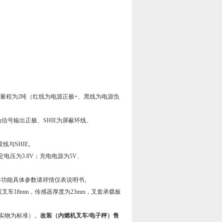
只量程为2吨（红线为电源正极+、黑线为电源负
为信号输出正极、SHIE为屏蔽环线、
黄线与SHIE。
定电压为3.8V；充电电源为5V、
等等功能具体参数请祥情仪表说明书。
叉车18mm，传感器厚度为23mm，叉套承载板
以实物为标准）。
改装（内燃机叉车/电子秤）售