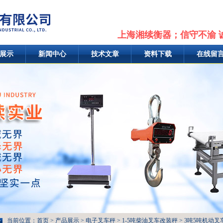
上海湘续衡器；信守不渝 
展示
新闻中心
技术文章
资料下载
在线留
当前位置：
首页
>
产品展示
>
电子叉车秤
>
1-5吨柴油叉车改装秤
> 3吨5吨机动