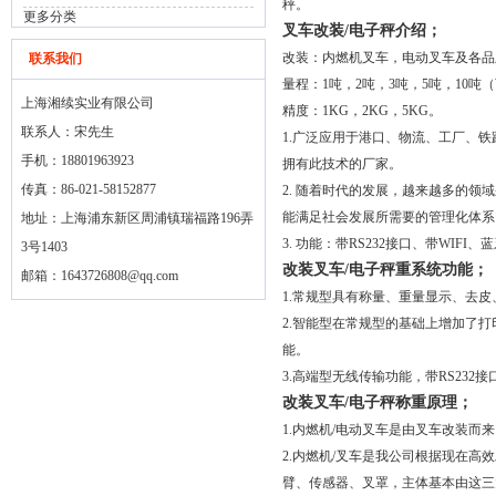
秤。
更多分类
叉车改装/电子秤介绍；
改装：内燃机叉车，电动叉车及各品牌
联系我们
量程：1吨，2吨，3吨，5吨，10吨
上海湘续实业有限公司
精度：1KG，2KG，5KG。
联系人：宋先生
1.广泛应用于港口、物流、工厂、铁
手机：18801963923
拥有此技术的厂家。
传真：86-021-58152877
2. 随着时代的发展，越来越多的
能满足社会发展所需要的管理化体系
地址：上海浦东新区周浦镇瑞福路196弄
3. 功能：带RS232接口、带WI
3号1403
改装叉车/电子秤重系统功能；
邮箱：
1643726808@qq.com
1.常规型具有称量、重量显示、去
2.智能型在常规型的基础上增加了
能。
3.高端型无线传输功能，带RS232
改装叉车/电子秤称重原理；
1.内燃机/电动叉车是由叉车改装
2.内燃机/叉车是我公司根据现在
臂、传感器、叉罩，主体基本由这三