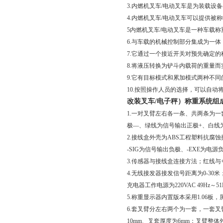
3.内燃机叉车/电动叉车是为装载
4.内燃机叉车/电动叉车可以提供被
5内燃机叉车/电动叉车是一种车载称
6.与车载的机械控制部分集成为一
7.它通过一个接近开关对预先确定
8.将液压转换为铲斗内载荷的重量而
9.它有目标模式和累加模式两种不同
10.按照操作人员的选择，可以自
改装叉车/电子秤）称重系统组
1.一对叉臂左右各一条、共两条为
极—、绿线为信号输出正极+、白线
2.接线盒外壳为ABS工程塑料抗腐蚀
-SIG为信号输出负极、-EXE为电源
3.传感器与接线盒连接方法；红线与+E
4.无线接发器接发信号距离为0-30米
充电器工作电源为220VAC 49Hz～51
5.称重显示器内置版本采用1.06
6.套叉臂分左右两个为一套，一套叉臂
10mm、叉套厚度为6mm；叉臂整体