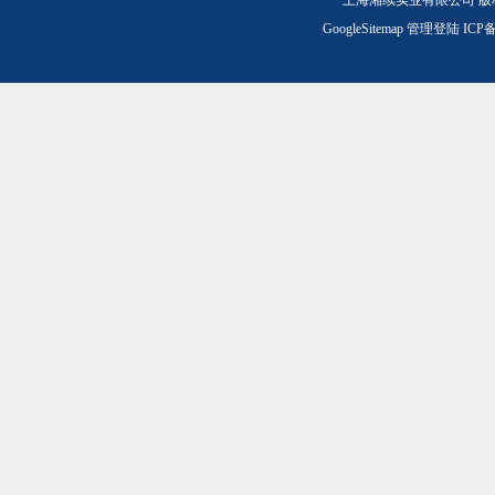
上海湘续实业有限公司 版
GoogleSitemap
管理登陆
ICP