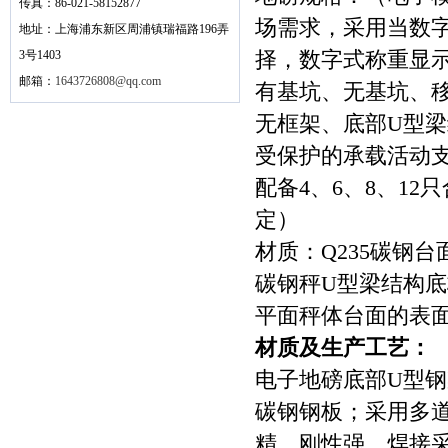
传真：86-021-58152877
场需求，采用当数
地址：上海浦东新区周浦镇瑞福路196弄
3号1403
择，数字式称重显
邮箱：
1643726808@qq.com
有基坑、无基坑、移
无框架、底部U型
受保护的承载活动
配备4、6、8、1
定）
材质：Q235碳钢台面
碳钢秤U型梁结构
平面秤体台面的表
材质及生产工艺：
电子地磅底部U型钢
碳钢钢板；采用多
精，刚性强。焊接